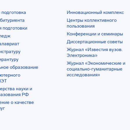
 подготовка
Инновационный комплекс
битуриента
Центры коллективного
пользования
 подготовки
Конференции и семинары
лледж
Диссертационные советы
алавриат
Журнал «Известия вузов.
истратуру
Электроника»
ирантуру
Журнал «Экономические и
ьное образование
социально-гуманитарные
исследования»
ьютерного
ИЭТ
ерства науки и
разования РФ
ение о качестве
луг