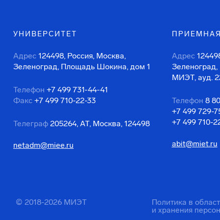
УНИВЕРСИТЕТ
ПРИЕМНАЯ
Адрес
124498, Россия, Москва,
Адрес
124498
Зеленоград, Площадь Шокина, дом 1
Зеленоград,
МИЭТ, ауд. 2
Телефон
+7 499 731-44-41
Факс
+7 499 710-22-33
Телефон
8 8
+7 499 729-7
+7 499 710-2
Телеграф
205264, АТ, Москва, 124498
abit@miet.ru
netadm@miee.ru
© 2018-2026 МИЭТ
Политика в облас
и хранения персо