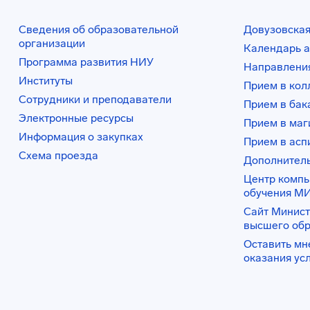
Сведения об образовательной
Довузовская
организации
Календарь а
Программа развития НИУ
Направления
Институты
Прием в ко
Сотрудники и преподаватели
Прием в бак
Электронные ресурсы
Прием в маг
Информация о закупках
Прием в асп
Схема проезда
Дополнител
Центр комп
обучения М
Сайт Минист
высшего об
Оставить мн
оказания ус