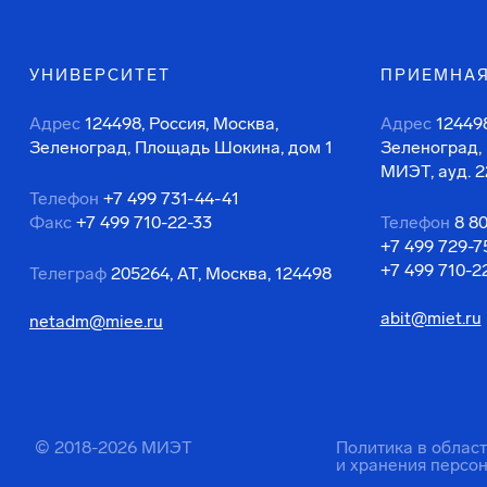
УНИВЕРСИТЕТ
ПРИЕМНАЯ
Адрес
124498, Россия, Москва,
Адрес
124498
Зеленоград, Площадь Шокина, дом 1
Зеленоград,
МИЭТ, ауд. 2
Телефон
+7 499 731-44-41
Факс
+7 499 710-22-33
Телефон
8 8
+7 499 729-7
+7 499 710-2
Телеграф
205264, АТ, Москва, 124498
abit@miet.ru
netadm@miee.ru
© 2018-2026 МИЭТ
Политика в облас
и хранения персо