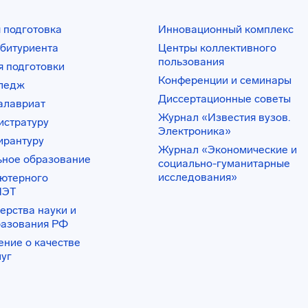
 подготовка
Инновационный комплекс
битуриента
Центры коллективного
пользования
 подготовки
Конференции и семинары
лледж
Диссертационные советы
алавриат
Журнал «Известия вузов.
истратуру
Электроника»
ирантуру
Журнал «Экономические и
ьное образование
социально-гуманитарные
исследования»
ьютерного
ИЭТ
ерства науки и
разования РФ
ение о качестве
луг