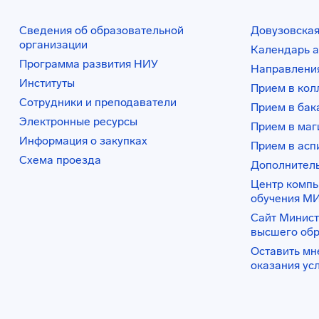
Сведения об образовательной
Довузовская
организации
Календарь а
Программа развития НИУ
Направления
Институты
Прием в ко
Сотрудники и преподаватели
Прием в бак
Электронные ресурсы
Прием в маг
Информация о закупках
Прием в асп
Схема проезда
Дополнител
Центр комп
обучения М
Сайт Минист
высшего об
Оставить мн
оказания ус