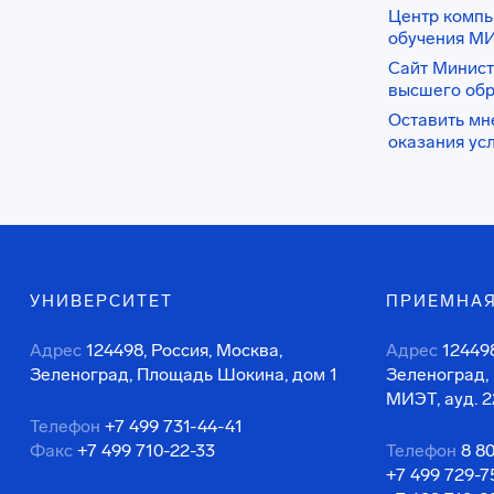
Центр комп
обучения М
Сайт Минист
высшего об
Оставить мн
оказания ус
УНИВЕРСИТЕТ
ПРИЕМНАЯ
Адрес
124498, Россия, Москва,
Адрес
124498
Зеленоград, Площадь Шокина, дом 1
Зеленоград,
МИЭТ, ауд. 2
Телефон
+7 499 731-44-41
Факс
+7 499 710-22-33
Телефон
8 8
+7 499 729-7