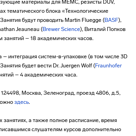
язующие материалы для МЕМС, резисты DUV,
ках тематического блока «Технологические
Занятия будут проводить Martin Fluegge (
BASF
),
nathan Jeauneau (
Brewer Science
), Виталий Попков
м занятий – 18 академических часов.
а – интеграция систем-в-упаковке (в том числе 3D
Занятия будет вести Dr. Juergen Wolf (
Fraunhofer
нятий – 4 академических часа.
124498, Москва, Зеленоград, проезд 4806, д.5,
 можно
здесь
.
 занятиях, а также полное расписание, время
аписавшимся слушателям курсов дополнительно