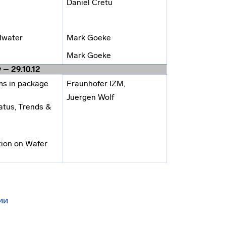
Daniel Cretu
DIwater
Mark Goeke
Mark Goeke
– 29.10.12
ms in package
Fraunhofer IZM,
Juergen Wolf
atus, Trends &
tion on Wafer
ии