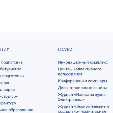
АНИЕ
НАУКА
 подготовка
Инновационный комплекс
битуриента
Центры коллективного
пользования
 подготовки
Конференции и семинары
лледж
Диссертационные советы
алавриат
Журнал «Известия вузов.
истратуру
Электроника»
ирантуру
Журнал «Экономические и
ьное образование
социально-гуманитарные