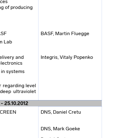
ices
ng of producing
ASF
BASF, Martin Fluegge
om Lab
elivery and
Integris, Vitaly Popenko
lectronics
s in systems
 regarding level
deep ultraviolet
- 25.10.2012
 SCREEN
DNS, Daniel Cretu
DNS, Mark Goeke