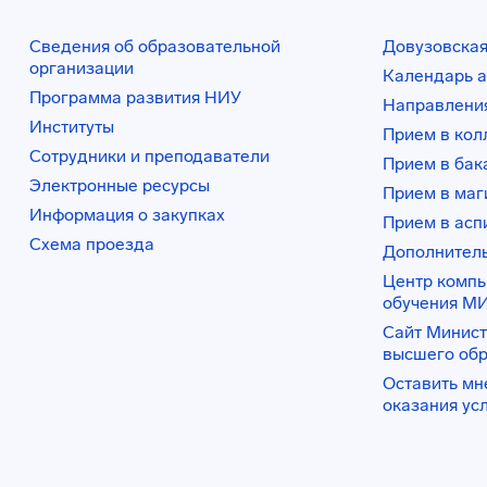
Сведения об образовательной
Довузовская
организации
Календарь а
Программа развития НИУ
Направления
Институты
Прием в ко
Сотрудники и преподаватели
Прием в бак
Электронные ресурсы
Прием в маг
Информация о закупках
Прием в асп
Схема проезда
Дополнител
Центр комп
обучения М
Сайт Минист
высшего об
Оставить мн
оказания ус