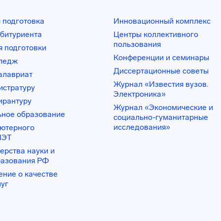
 подготовка
Инновационный комплекс
битуриента
Центры коллективного
пользования
 подготовки
Конференции и семинары
лледж
Диссертационные советы
алавриат
Журнал «Известия вузов.
истратуру
Электроника»
ирантуру
Журнал «Экономические и
ьное образование
социально-гуманитарные
исследования»
ьютерного
ИЭТ
ерства науки и
разования РФ
ение о качестве
луг