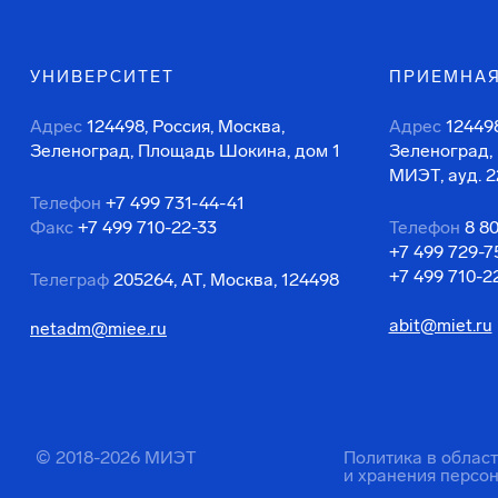
УНИВЕРСИТЕТ
ПРИЕМНАЯ
Адрес
124498, Россия, Москва,
Адрес
124498
Зеленоград, Площадь Шокина, дом 1
Зеленоград,
МИЭТ, ауд. 2
Телефон
+7 499 731-44-41
Факс
+7 499 710-22-33
Телефон
8 8
+7 499 729-7
+7 499 710-2
Телеграф
205264, АТ, Москва, 124498
abit@miet.ru
netadm@miee.ru
© 2018-2026 МИЭТ
Политика в облас
и хранения персо