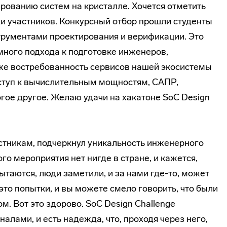
рованию систем на кристалле. Хочется отметить
ки участников. Конкурсный отбор прошли студенты
ументами проектирования и верификации. Это
ного подхода к подготовке инженеров,
же востребованность сервисов нашей экосистемы
ступ к вычислительным мощностям, САПР,
ое другое. Желаю удачи на хакатоне SoC Design
стникам, подчеркнул уникальность инженерного
ого мероприятия нет нигде в стране, и кажется,
ытаются, люди заметили, и за нами где-то, может
это попытки, и вы можете смело говорить, что были
м. Вот это здорово. SoC Design Challenge
лами, и есть надежда, что, проходя через него,