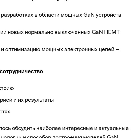
 разработках в области мощных GaN устройств
яции новых нормально выключенных GaN HEMT
ю и оптимизацию мощных электронных цепей –
 сотрудничество
стрию
рией и их результаты
стях
лось обсудить наиболее интересные и актуальные
нологии и способов построения моделей GaN