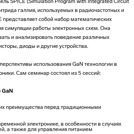
ль SPICE (Simulation Program with Integrated Circuit
нитрида галлия, используемых в радиочастотных и
 представляет собой набор математических
ля симуляции работы электронных схем. Она
вать и анализировать поведение различных
исторы, диоды и другие устройства.
перспективы использования GaN технологии в
ники. Сам семинар состоял из 5 сессий:
ю GaN
 их преимущества перед традиционными
ременной электронике, в особенности в случаях
ей, а также для управления питанием