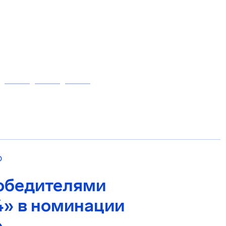
О
обедителями
» в номинации
»