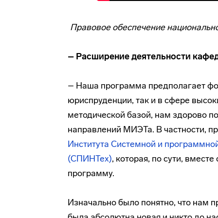
Правовое обеспечение национально
– Расширение деятельности кафе
– Наша программа предполагает фор
юриспруденции, так и в сфере высок
методической базой, нам здорово п
направлений МИЭТа. В частности, п
Института Системной и программно
(СПИНТех)
, которая, по сути, вмест
программу.
Изначально было понятно, что нам п
была абсолютна новая и никто до на