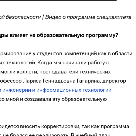
й безопасности | Видео о программе специалитета
дры влияет на образовательную программу?
мирование у студентов компетенций как в области
их технологий. Когда мы начинали работу с
омогли коллеги, преподаватели технических
рофессор Лариса Геннадьевна Гагарина, директор
й инженерии и информационных технологий
е со мной и создавала эту образовательную
ридется вносить корректировки, так как программа
с не брался ее реализовать. В учебный план