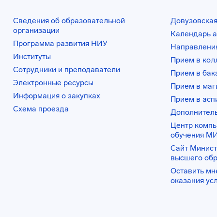
Сведения об образовательной
Довузовская
организации
Календарь а
Программа развития НИУ
Направления
Институты
Прием в ко
Сотрудники и преподаватели
Прием в бак
Электронные ресурсы
Прием в маг
Информация о закупках
Прием в асп
Схема проезда
Дополнител
Центр комп
обучения М
Сайт Минист
высшего об
Оставить мн
оказания ус