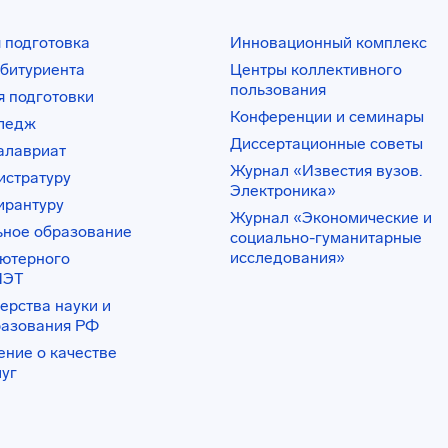
 подготовка
Инновационный комплекс
битуриента
Центры коллективного
пользования
 подготовки
Конференции и семинары
лледж
Диссертационные советы
алавриат
Журнал «Известия вузов.
истратуру
Электроника»
ирантуру
Журнал «Экономические и
ьное образование
социально-гуманитарные
исследования»
ьютерного
ИЭТ
ерства науки и
разования РФ
ение о качестве
луг