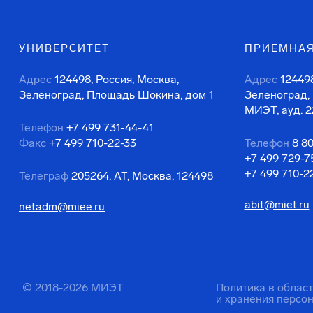
УНИВЕРСИТЕТ
ПРИЕМНАЯ
Адрес
124498, Россия, Москва,
Адрес
124498
Зеленоград, Площадь Шокина, дом 1
Зеленоград,
МИЭТ, ауд. 2
Телефон
+7 499 731-44-41
Факс
+7 499 710-22-33
Телефон
8 8
+7 499 729-7
+7 499 710-2
Телеграф
205264, АТ, Москва, 124498
abit@miet.ru
netadm@miee.ru
© 2018-2026 МИЭТ
Политика в облас
и хранения персо