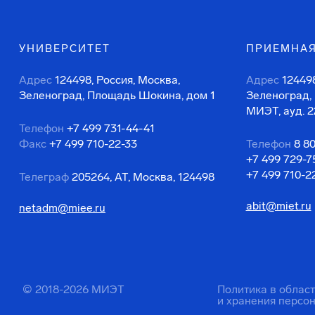
УНИВЕРСИТЕТ
ПРИЕМНАЯ
Адрес
124498, Россия, Москва,
Адрес
124498
Зеленоград, Площадь Шокина, дом 1
Зеленоград,
МИЭТ, ауд. 2
Телефон
+7 499 731-44-41
Факс
+7 499 710-22-33
Телефон
8 8
+7 499 729-7
+7 499 710-2
Телеграф
205264, АТ, Москва, 124498
abit@miet.ru
netadm@miee.ru
© 2018-2026 МИЭТ
Политика в облас
и хранения персо