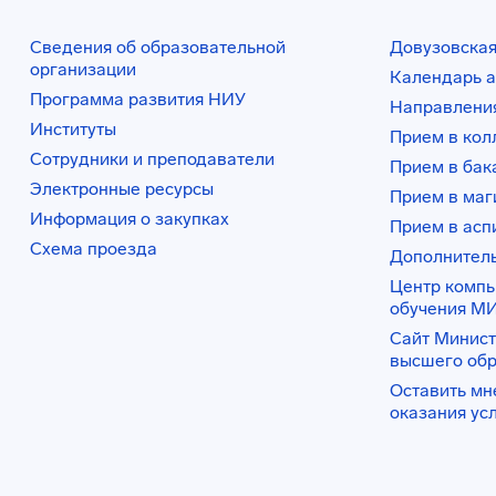
Сведения об образовательной
Довузовская
организации
Календарь а
Программа развития НИУ
Направления
Институты
Прием в ко
Сотрудники и преподаватели
Прием в бак
Электронные ресурсы
Прием в маг
Информация о закупках
Прием в асп
Схема проезда
Дополнител
Центр комп
обучения М
Сайт Минист
высшего об
Оставить мн
оказания ус