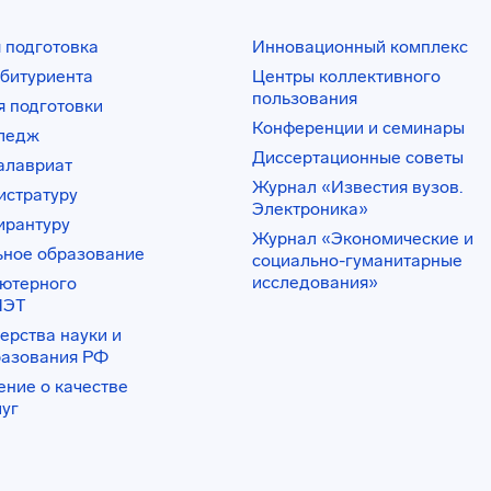
 подготовка
Инновационный комплекс
битуриента
Центры коллективного
пользования
 подготовки
Конференции и семинары
лледж
Диссертационные советы
алавриат
Журнал «Известия вузов.
истратуру
Электроника»
ирантуру
Журнал «Экономические и
ьное образование
социально-гуманитарные
исследования»
ьютерного
ИЭТ
ерства науки и
разования РФ
ение о качестве
луг