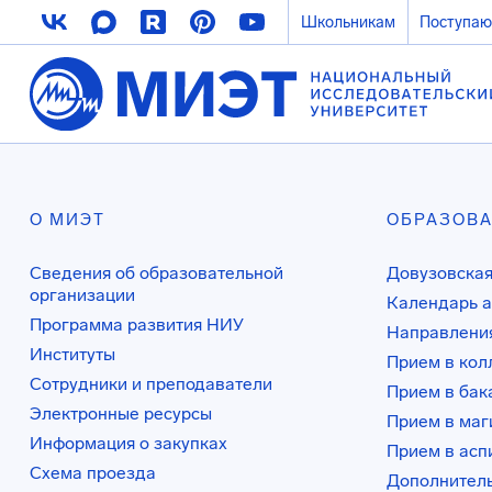
Школьникам
Поступа
О МИЭТ
ОБРАЗОВ
Сведения об образовательной
Довузовская
организации
Календарь а
Программа развития НИУ
Направления
Институты
Прием в ко
Сотрудники и преподаватели
Прием в бак
Электронные ресурсы
Прием в маг
Информация о закупках
Прием в асп
Схема проезда
Дополнител