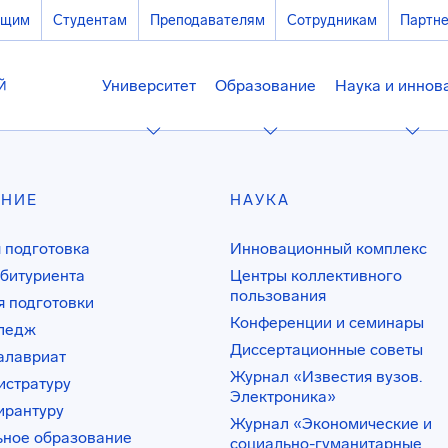
ющим
Студентам
Преподавателям
Сотрудникам
Партн
Университет
Образование
Наука и иннов
АНИЕ
НАУКА
 подготовка
Инновационный комплекс
битуриента
Центры коллективного
пользования
 подготовки
Конференции и семинары
лледж
Диссертационные советы
алавриат
Журнал «Известия вузов.
истратуру
Электроника»
ирантуру
Журнал «Экономические и
ьное образование
социально-гуманитарные