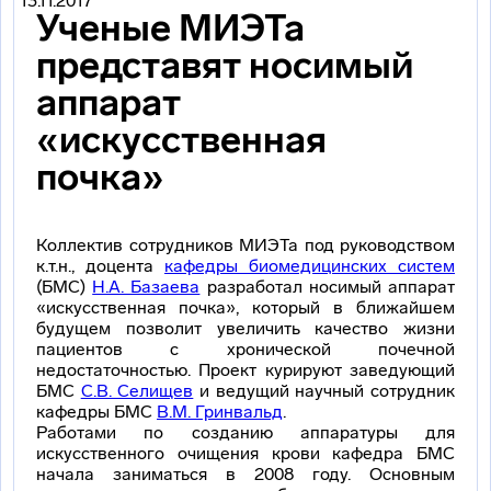
13.11.2017
Ученые МИЭТа
представят носимый
аппарат
«искусственная
почка»
Коллектив сотрудников МИЭТа под руководством
к.т.н., доцента
кафедры биомедицинских систем
(БМС)
Н.А. Базаева
разработал носимый аппарат
«искусственная почка», который в ближайшем
будущем позволит увеличить качество жизни
пациентов с хронической почечной
недостаточностью. Проект курируют заведующий
БМС
С.В. Селищев
и ведущий научный сотрудник
кафедры БМС
В.М. Гринвальд
.
Работами по созданию аппаратуры для
искусственного очищения крови кафедра БМС
начала заниматься в 2008 году. Основным