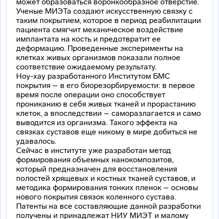
может образоваться воронкообразное отверстие.
Ученые МИЭТа создают искусственную связку с
таким покрытием, которое в период реабилитации
пациента смягчит механическое воздействие
имплантата на кость и предотвратит ее
деформацию. Проведенные эксперименты на
клетках живых организмов показали полное
соответствие ожидаемому результату.
Ноу-хау разработанного Институтом БМС
покрытия – в его биорезорбируемости: в первое
время после операции оно способствует
прониканию в себя живых тканей и прорастанию
клеток, а впоследствии – саморазлагается и само
выводится из организма. Такого эффекта на
связках суставов еще никому в мире добиться не
удавалось.
Сейчас в институте уже разработан метод
формирования объемных нанокомпозитов,
который предназначен для восстановления
полостей хрящевых и костных тканей суставов, и
методика формирования тонких пленок – основы
нового покрытия связок коленного сустава.
Патенты на все составляющие данной разработки
получены и принадлежат НИУ МИЭТ и малому