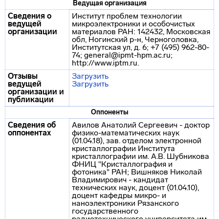
Ведущая организация
Сведения о
Институт проблем технологии
ведущей
микроэлектроники и особочистых
организации
материалов РАН: 142432, Московская
обл, Ногинский р-н, Черноголовка,
Институтская ул, д. 6; +7 (495) 962-80-
74; general@ipmt-hpm.ac.ru;
http://www.iptm.ru.
Отзывы
Загрузить
ведущей
Загрузить
организации и
публикации
Оппоненты
Сведения об
Авилов Анатолий Сергеевич - доктор
оппонентах
физико-математических наук
(01.04.18), зав. отделом электронной
кристаллографии Института
кристаллографии им. А.В. Шубникова
ФНИЦ "Кристаллография и
фотоника" РАН; Вишняков Николай
Владимирович - кандидат
технических наук, доцент (01.04.10),
доцент кафедры микро- и
наноэлектроники Рязанского
государственного
радиотехнического университета им.