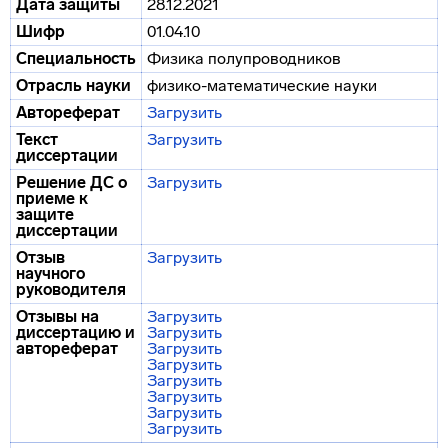
Дата защиты
28.12.2021
Шифр
01.04.10
Специальность
Физика полупроводников
Отрасль науки
физико-математические науки
Автореферат
Загрузить
Текст
Загрузить
диссертации
Решение ДС о
Загрузить
приеме к
защите
диссертации
Отзыв
Загрузить
научного
руководителя
Отзывы на
Загрузить
диссертацию и
Загрузить
автореферат
Загрузить
Загрузить
Загрузить
Загрузить
Загрузить
Загрузить