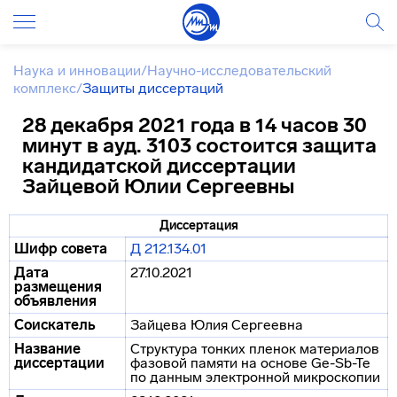
Наука и инновации
/
Научно-исследовательский
комплекс
/
Защиты диссертаций
28 декабря 2021 года в 14 часов 30
минут в ауд. 3103 состоится защита
кандидатской диссертации
Зайцевой Юлии Сергеевны
Диссертация
Шифр совета
Д 212.134.01
Дата
27.10.2021
размещения
объявления
Соискатель
Зайцева Юлия Сергеевна
Название
Структура тонких пленок материалов
диссертации
фазовой памяти на основе Ge-Sb-Te
по данным электронной микроскопии