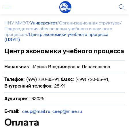
НИУ МИЭТ
/
Университет
/
Организационная структура
/
Подразделения обеспечения учебного и научного
процессов
/
Центр экономики учебного процесса
(ЦЭУП)
Центр экономики учебного процесса
Начальник:
Ирина Владимировна Панасенкова
Телефон:
(499) 720-85-91
,
Факс:
(499) 720-85-91
,
Внутренний телефон:
28-91
Аудитория:
3202б
E-mail:
ceup@mail.ru
,
ceep@miee.ru
Оплата