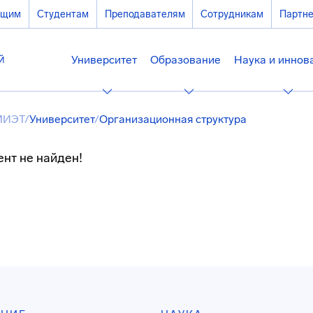
ющим
Студентам
Преподавателям
Сотрудникам
Партн
Университет
Образование
Наука и иннов
МИЭТ
/
Университет
/
Организационная структура
нт не найден!