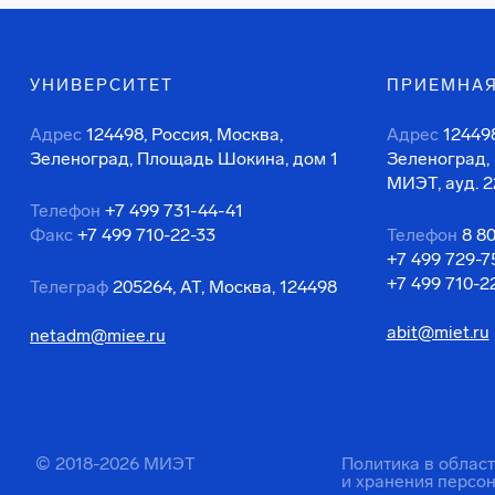
УНИВЕРСИТЕТ
ПРИЕМНАЯ
Адрес
124498, Россия, Москва,
Адрес
124498
Зеленоград, Площадь Шокина, дом 1
Зеленоград,
МИЭТ, ауд. 2
Телефон
+7 499 731-44-41
Факс
+7 499 710-22-33
Телефон
8 8
+7 499 729-7
+7 499 710-2
Телеграф
205264, АТ, Москва, 124498
abit@miet.ru
netadm@miee.ru
© 2018-2026 МИЭТ
Политика в облас
и хранения персо