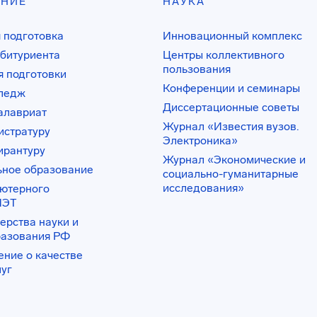
АНИЕ
НАУКА
 подготовка
Инновационный комплекс
битуриента
Центры коллективного
пользования
 подготовки
Конференции и семинары
лледж
Диссертационные советы
алавриат
Журнал «Известия вузов.
истратуру
Электроника»
ирантуру
Журнал «Экономические и
ьное образование
социально-гуманитарные
исследования»
ьютерного
ИЭТ
ерства науки и
разования РФ
ение о качестве
луг