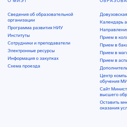
О МИЭТ
ОБРАЗОВ
Сведения об образовательной
Довузовская
организации
Календарь а
Программа развития НИУ
Направления
Институты
Прием в ко
Сотрудники и преподаватели
Прием в бак
Электронные ресурсы
Прием в маг
Информация о закупках
Прием в асп
Схема проезда
Дополнител
Центр комп
обучения М
Сайт Минист
высшего об
Оставить мн
оказания ус