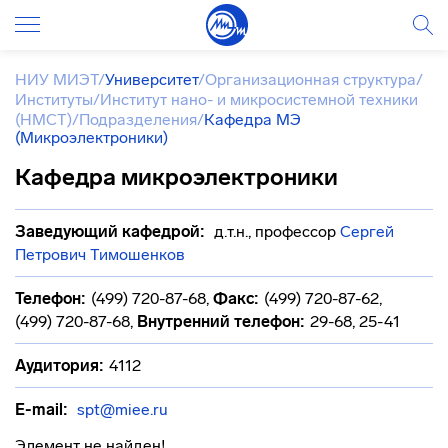
НИУ МИЭТ
/
Университет
/
Организационная структура
/
Институты
/
Институт нано- и микросистемной техники
(НМСТ)
/
Подразделения
/
Кафедра МЭ
(Микроэлектроники)
Кафедра микроэлектроники
Заведующий кафедрой:
д.т.н., профессор
Сергей
Петрович Тимошенков
Телефон:
(499) 720-87-68
,
Факс:
(499) 720-87-62,
(499) 720-87-68
,
Внутренний телефон:
29-68, 25-41
Аудитория:
4112
E-mail:
spt@miee.ru
Элемент не найден!