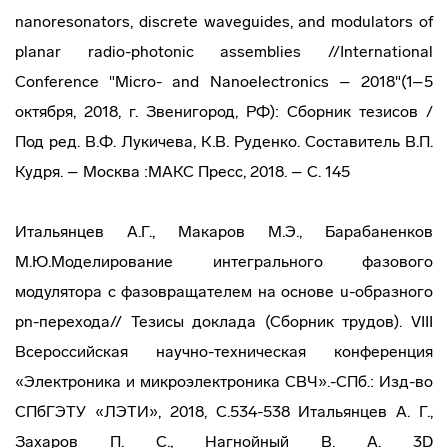
nanoresonators, discrete waveguides, and modulators of
planar radio-photonic assemblies //International
Conference "Micro- and Nanoelectronics – 2018"(1–5
октября, 2018, г. Звенигород, РФ): Сборник тезисов /
Под ред. В.Ф. Лукичева, К.В. Руденко. Составитель В.П.
Кудря. – Москва :МАКС Пресс, 2018. – С. 145
Итальянцев А.Г., Макаров М.Э., Барабаненков
М.Ю.Моделирование интегрального фазового
модулятора с фазовращателем на основе u-образного
pn-перехода// Тезисы доклада (Сборник трудов). VIII
Всероссийская научно-техническая конференция
«Электроника и микроэлектроника СВЧ».-СПб.: Изд-во
СПбГЭТУ «ЛЭТИ», 2018, С.534-538 Итальянцев А. Г.,
Захаров П. С., Нагнойный В. А. 3D