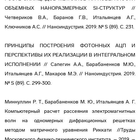
ОБЪЕМНЫХ НАНОРАЗМЕРНЫХ SI-СТРУКТУР //
Четвериков В.А., Баранов Г.В., Итальянцев А.Г.,
Ключников А.С. // Наноиндустрия. 2019. № S (89). С. 231.
ПРИНЦИПЫ ПОСТРОЕНИЯ ФОТОННЫХ АЦП И
ПЕРСПЕКТИВЫ ИХ РЕАЛИЗАЦИИ В ИНТЕГРАЛЬНОМ
ИСПОЛНЕНИИ // Сапегин А.А., Барабаненков М.Ю.,
Итальянцев А.Г., Макаров М.Э. // Наноиндустрия. 2019.
№ S (89). С. 299-300.
Миннуллин Р. Т., Барабаненков М. Ю., Итальянцев А. Г.
Компьютерный расчет рассеяния электромагнитных
волн на одномерных дифракционных решетках
методом матричного уравнения Риккати //Труды
Московского физико-технического института. – 2019. –