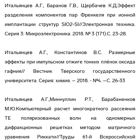
Итальянцев А.Г., Баранов Г.В., Щербачев К.Д.Эффект
разделения компонентов пар Френкеля при ионной
имплантации структур SIO2-SI//Электронная техника.
Серия 3: Микроэлектроника. 2018. № 3 (171).С. 23-28.
Итальянцев А.Г., Константинов В.С. Размерные
эффекты при импульсном отжиге тонких плёнок оксида
гафния// Вестник Тверского государственного
университета. Серия: химия. – 2018. - №4. –С. 26-33
Итальянцев А.Г.,Миннуллин Р.Т., Барабаненков
М.Ю.Компьютерный расчет многократного рассеяния
ТЕ поляризованных волн на одномерных
дифракционных решетках методом матричного
уравнения Риккати//Труды 61-й Всероссийской