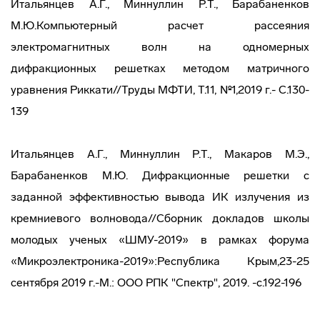
Итальянцев А.Г., Миннуллин Р.Т., Барабаненков
М.Ю.Компьютерный расчет рассеяния
электромагнитных волн на одномерных
дифракционных решетках методом матричного
уравнения Риккати//Труды МФТИ, Т.11, №1,2019 г.- С.130-
139
Итальянцев А.Г., Миннуллин Р.Т., Макаров М.Э.,
Барабаненков М.Ю. Дифракционные решетки с
заданной эффективностью вывода ИК излучения из
кремниевого волновода//Сборник докладов школы
молодых ученых «ШМУ-2019» в рамках форума
«Микроэлектроника-2019»:Республика Крым,23-25
сентября 2019 г.-М.: ООО РПК "Спектр", 2019. -c.192-196