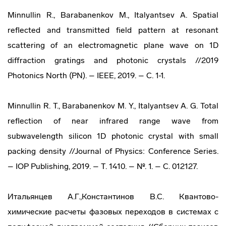
Minnullin R., Barabanenkov M., Italyantsev A. Spatial
reflected and transmitted field pattern at resonant
scattering of an electromagnetic plane wave on 1D
diffraction gratings and photonic crystals //2019
Photonics North (PN). – IEEE, 2019. – С. 1-1.
Minnullin R. T., Barabanenkov M. Y., Italyantsev A. G. Total
reflection of near infrared range wave from
subwavelength silicon 1D photonic crystal with small
packing density //Journal of Physics: Conference Series.
– IOP Publishing, 2019. – Т. 1410. – №. 1. – С. 012127.
Итальянцев А.Г.,Константинов В.С. Квантово-
химические расчеты фазовых переходов в системах с