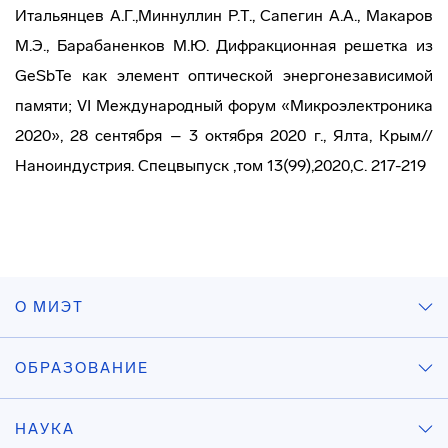
Итальянцев А.Г.,Миннуллин Р.Т., Сапегин А.А., Макаров
М.Э., Барабаненков М.Ю. Дифракционная решетка из
GeSbTe как элемент оптической энергонезависимой
памяти; VI Международный форум «Микроэлектроника
2020», 28 сентября – 3 октября 2020 г., Ялта, Крым//
Наноиндустрия. Спецвыпуск ,том 13(99),2020,С. 217-219
О МИЭТ
ОБРАЗОВАНИЕ
НАУКА