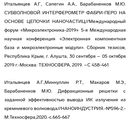
Итальянцев А.Г., Сапегин А.А., Барабаненков М.Ю.
СУБВОЛНОВОЙ ИНТЕРФЕРОМЕТР ФАБРИ-ПЕРО НА
ОСНОВЕ ЦЕПОЧКИ НАНОЧАСТИЦ//Международный
форум «Микроэлектроника-2019» 5-я Международная
научная конференция «Электронная компонентная
база и микроэлектронные модули». Сборник тезисов,
Республика Крым, г. Алушта, 30 сентября – 05 октября
2019 г.-Москва: ТЕХНОСФЕРА, 2019. –С 458-461
Итальянцев А.Г.,Миннуллин Р.Т., Макаров М.Э.,
Барабаненков М.Ю. Дифракционные решетки с
заданной эффективностью вывода ИК излучения из
кремниевого волновода//НАНОИНДУСТРИЯ.-№S96-2.-
М:Техносфера,2020.-c.665-667