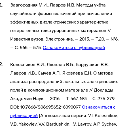
Завгородняя М.И., Лавров И.В. Методы учёта
случайности формы включений при вычислении
эффективных диэлектрических характеристик
гетерогенных текстурированных материалов //
Известия вузов. Электроника. – 2015. – Т.20. – №6.
– С. 565 – 575.
Ознакомиться с публикацией
Колесников В.И., Яковлев В.Б., Бардушкин В.В.,
Лавров И.В., Сычёв А.П., Яковлева Е.Н. О методе
анализа распределений локальных электрических
полей в композиционном материале // Доклады
Академии Наук. – 2016. – Т. 467, №3 – С. 275-279.
DOI: 10.7868/S0869565216090097
Ознакомиться с
публикацией
[Англоязычная версия: V.I. Kolesnikov,
V.B. Yakovlev, V.V. Bardushkin, I.V. Lavrov, A.P. Sychev,