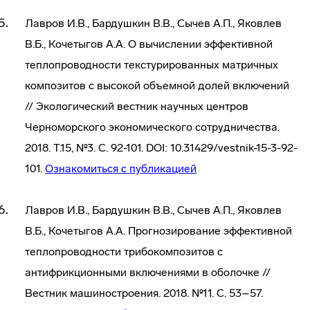
Лавров И.В., Бардушкин В.В., Сычев А.П., Яковлев
В.Б., Кочетыгов А.А. О вычислении эффективной
теплопроводности текстурированных матричных
композитов с высокой объемной долей включений
// Экологический вестник научных центров
Черноморского экономического сотрудничества.
2018. Т.15, №3. С. 92-101. DOI: 10.31429/vestnik-15-3-92-
101.
Ознакомиться с публикацией
Лавров И.В., Бардушкин В.В., Сычев А.П., Яковлев
В.Б., Кочетыгов А.А. Прогнозирование эффективной
теплопроводности трибокомпозитов с
антифрикционными включениями в оболочке //
Вестник машиностроения. 2018. №11. С. 53–57.