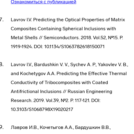
Ознакомиться с публикацией
Lavrov I.V. Predicting the Optical Properties of Matrix
Composites Containing Spherical Inclusions with
Metal Shells // Semiconductors. 2018. Vol.52, №15. P.
1919-1924. DOI: 10.1134/S1063782618150071
Lavrov I.V., Bardushkin V. V., Sychev A. P., Yakovlev V. B.,
and Kochetygov A.A. Predicting the Effective Thermal
Conductivity of Tribocomposites with Coated
Antifrictional Inclusions // Russian Engineering
Research. 2019. Vol.39, №2. P. 117-121. DOI:
10.3103/S1068798X19020217
Лавров И.В., Кочетыгов А.А., Бардушкин В.В.,