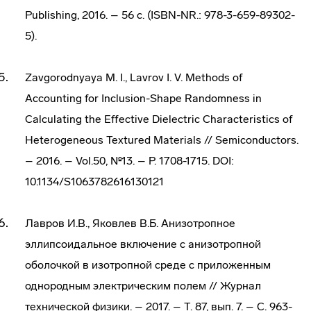
Publishing, 2016. – 56 c. (ISBN-NR.: 978-3-659-89302-
5).
Zavgorodnyaya M. I., Lavrov I. V. Methods of
Accounting for Inclusion-Shape Randomness in
Calculating the Effective Dielectric Characteristics of
Heterogeneous Textured Materials // Semiconductors.
– 2016. – Vol.50, №13. – P. 1708-1715. DOI:
10.1134/S1063782616130121
Лавров И.В., Яковлев В.Б. Анизотропное
эллипсоидальное включение с анизотропной
оболочкой в изотропной среде с приложенным
однородным электрическим полем // Журнал
технической физики. – 2017. – Т. 87, вып. 7. – С. 963-