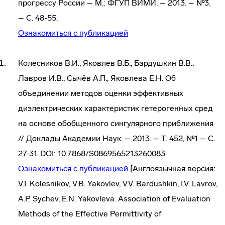
прогрессу России – М.: ФГУП ВИМИ. – 2013. – №3.
– С. 48-55.
Ознакомиться с публикацией
Колесников В.И., Яковлев В.Б., Бардушкин В.В.,
Лавров И.В., Сычёв А.П., Яковлева Е.Н. Об
объединении методов оценки эффективных
диэлектрических характеристик гетерогенных сред
на основе обобщенного сингулярного приближения
// Доклады Академии Наук. – 2013. – Т. 452, №1 – С.
27-31. DOI: 10.7868/S0869565213260083
Ознакомиться с публикацией
[Англоязычная версия:
V.I. Kolesnikov, V.B. Yakovlev, V.V. Bardushkin, I.V. Lavrov,
A.P. Sychev, E.N. Yakovleva. Association of Evaluation
Methods of the Effective Permittivity of