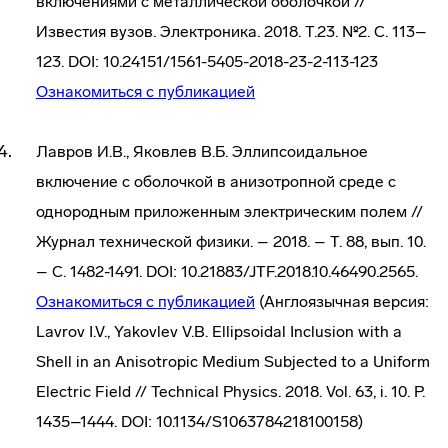
включениями с металлической оболочкой //
Известия вузов. Электроника. 2018. Т.23. №2. С. 113–
123. DOI: 10.24151/1561-5405-2018-23-2-113-123
Ознакомиться с публикацией
Лавров И.В., Яковлев В.Б. Эллипсоидальное
включение с оболочкой в анизотропной среде с
однородным приложенным электрическим полем //
Журнал технической физики. – 2018. – Т. 88, вып. 10.
– С. 1482-1491. DOI: 10.21883/JTF.2018.10.46490.2565.
Ознакомиться с публикацией
(Англоязычная версия:
Lavrov I.V., Yakovlev V.B. Ellipsoidal Inclusion with a
Shell in an Anisotropic Medium Subjected to a Uniform
Electric Field // Technical Physics. 2018. Vol. 63, i. 10. P.
1435–1444. DOI: 10.1134/S1063784218100158)