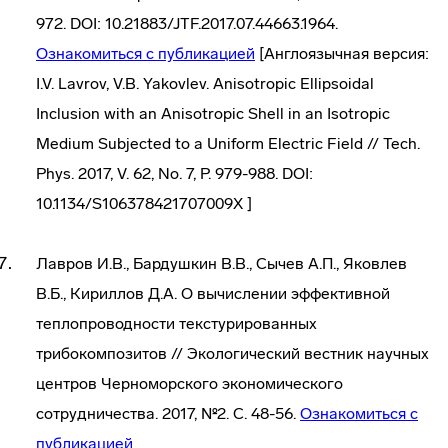
972. DOI: 10.21883/JTF.2017.07.44663.1964.
Ознакомиться с публикацией
[Англоязычная версия:
I.V. Lavrov, V.B. Yakovlev. Anisotropic Ellipsoidal
Inclusion with an Anisotropic Shell in an Isotropic
Medium Subjected to a Uniform Electric Field // Tech.
Phys. 2017, V. 62, No. 7, P. 979-988. DOI:
10.1134/S106378421707009X ]
Лавров И.В., Бардушкин В.В., Сычев А.П., Яковлев
В.Б., Кириллов Д.А. О вычислении эффективной
теплопроводности текстурированных
трибокомпозитов // Экологический вестник научных
центров Черноморского экономического
сотрудничества. 2017, №2. С. 48-56.
Ознакомиться с
публикацией