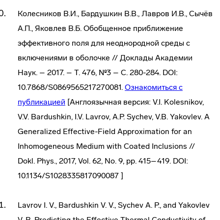
Колесников В.И., Бардушкин В.В., Лавров И.В., Сычёв
А.П., Яковлев В.Б. Обобщенное приближение
эффективного поля для неоднородной среды с
включениями в оболочке // Доклады Академии
Наук. – 2017. – Т. 476, №3 – С. 280-284. DOI:
10.7868/S0869565217270081.
Ознакомиться с
публикацией
[Англоязычная версия: V.I. Kolesnikov,
V.V. Bardushkin, I.V. Lavrov, A.P. Sychev, V.B. Yakovlev. A
Generalized Effective-Field Approximation for an
Inhomogeneous Medium with Coated Inclusions //
Dokl. Phys., 2017, Vol. 62, No. 9, pp. 415–419. DOI:
10.1134/S1028335817090087 ]
Lavrov I. V., Bardushkin V. V., Sychev A. P., and Yakovlev
V. B. Predicting the Effective Thermal Conductivity of