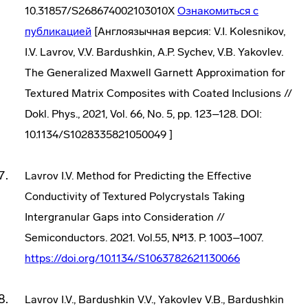
10.31857/S268674002103010X
Ознакомиться с
публикацией
[Англоязычная версия: V.I. Kolesnikov,
I.V. Lavrov, V.V. Bardushkin, A.P. Sychev, V.B. Yakovlev.
The Generalized Maxwell Garnett Approximation for
Textured Matrix Composites with Coated Inclusions //
Dokl. Phys., 2021, Vol. 66, No. 5, pp. 123–128. DOI:
10.1134/S1028335821050049 ]
Lavrov I.V. Method for Predicting the Effective
Conductivity of Textured Polycrystals Taking
Intergranular Gaps into Consideration //
Semiconductors. 2021. Vol.55, №13. P. 1003–1007.
https://doi.org/10.1134/S1063782621130066
Lavrov I.V., Bardushkin V.V., Yakovlev V.B., Bardushkin