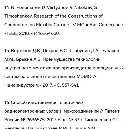
14. N. Ponomarev, D. Vertyanov, V. Nikolaev, S.
Timoshenkov. Research of the Constructions of
Conductors on Flexible Carriers. // ElConRus Conference
- IEEE, 2018. - P. 1626-1630.
15. Вертянов Д.В., Петров В.С., Шабунин Д.А., Бураков
М.М., Брыкин А.В. Преимущества технологии
внутреннего монтажа при производстве инерциальных
систем на основе отечественных МЭМС. //
Наноиндустрия. - 2017. - С. 537-541.
16. Способ изготовления пластичных
радиоэлектронных узлов и межсоединений // Патент
России № 2636575. 2017 Бюл. № 33 / Тимошенков С.П.,
Вертянов Д.В., Николаев В.М., Шишов А.М.