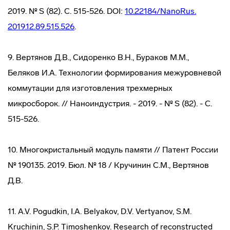
2019. № S (82). С. 515-526. DOI:
10.22184/NanoRus.
2019.12.89.515.526
.
9. Вертянов Д.В., Сидоренко В.Н., Бураков М.М.,
Беляков И.А. Технологии формирования межуровневой
коммутации для изготовления трехмерных
микросборок. // Наноиндустрия. - 2019. - № S (82). - С.
515-526.
10. Многокристальный модуль памяти // Патент России
№ 190135. 2019. Бюл. № 18 / Кручинин С.М., Вертянов
Д.В.
11. A.V. Pogudkin, I.A. Belyakov, D.V. Vertyanov, S.M.
Kruchinin, S.P. Timoshenkov. Research of reconstructed