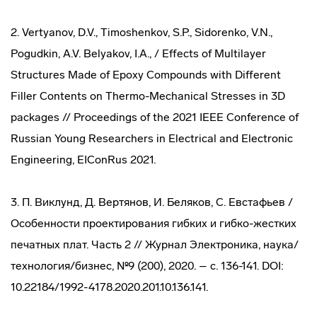
2. Vertyanov, D.V., Timoshenkov, S.P., Sidorenko, V.N.,
Pogudkin, A.V. Belyakov, I.A., / Effects of Multilayer
Structures Made of Epoxy Compounds with Different
Filler Contents on Thermo-Mechanical Stresses in 3D
packages // Proceedings of the 2021 IEEE Conference of
Russian Young Researchers in Electrical and Electronic
Engineering, EIConRus 2021.
3. П. Виклунд, Д. Вертянов, И. Беляков, С. Евстафьев /
Особенности проектирования гибких и гибко-жестких
печатных плат. Часть 2 // Журнал Электроника, наука/
технология/бизнес, №9 (200), 2020. – с. 136-141. DOI:
10.22184/1992-4178.2020.201.10.136.141.