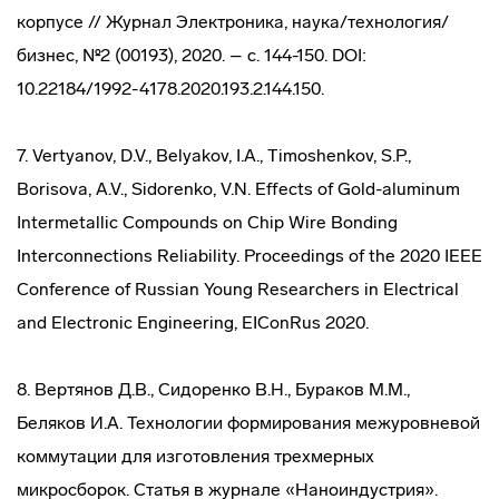
корпусе // Журнал Электроника, наука/технология/
бизнес, №2 (00193), 2020. – с. 144-150. DOI:
10.22184/1992-4178.2020.193.2.144.150.
7. Vertyanov, D.V., Belyakov, I.A., Timoshenkov, S.P.,
Borisova, A.V., Sidorenko, V.N. Effects of Gold-aluminum
Intermetallic Compounds on Chip Wire Bonding
Interconnections Reliability. Proceedings of the 2020 IEEE
Conference of Russian Young Researchers in Electrical
and Electronic Engineering, EIConRus 2020.
8. Вертянов Д.В., Сидоренко В.Н., Бураков М.М.,
Беляков И.А. Технологии формирования межуровневой
коммутации для изготовления трехмерных
микросборок. Статья в журнале «Наноиндустрия».