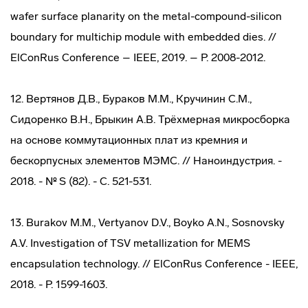
wafer surface planarity on the metal-compound-silicon
boundary for multichip module with embedded dies. //
ElConRus Conference – IEEE, 2019. – P. 2008-2012.
12. Вертянов Д.В., Бураков М.М., Кручинин С.М.,
Сидоренко В.Н., Брыкин А.В. Трёхмерная микросборка
на основе коммутационных плат из кремния и
бескорпусных элементов МЭМС. // Наноиндустрия. -
2018. - № S (82). - С. 521-531.
13. Burakov M.M., Vertyanov D.V., Boyko A.N., Sosnovsky
A.V. Investigation of TSV metallization for MEMS
encapsulation technology. // ElConRus Conference - IEEE,
2018. - P. 1599-1603.