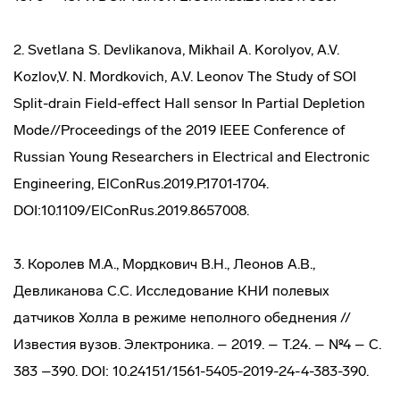
2. Svetlana S. Devlikanova, Mikhail A. Korolyov, A.V.
Kozlov,V. N. Mordkovich, A.V. Leonov The Study of SOI
Split-drain Field-effect Hall sensor In Partial Depletion
Mode//Proceedings of the 2019 IEEE Conference of
Russian Young Researchers in Electrical and Electronic
Engineering, ElConRus.2019.P.1701-1704.
DOI:10.1109/ElConRus.2019.8657008.
3. Королев М.А., Мордкович В.Н., Леонов А.В.,
Девликанова С.С. Исследование КНИ полевых
датчиков Холла в режиме неполного обеднения //
Известия вузов. Электроника. – 2019. – T.24. – №4 – С.
383 –390. DOI: 10.24151/1561-5405-2019-24-4-383-390.