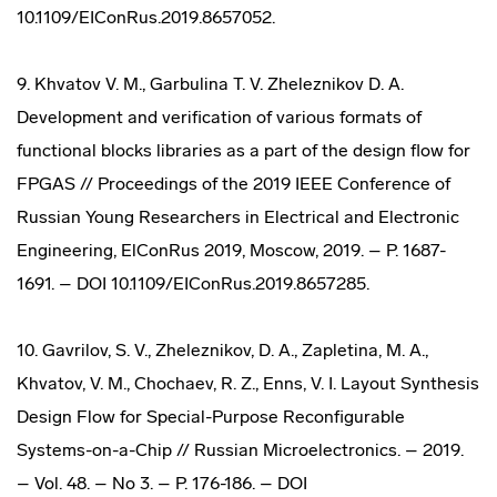
10.1109/EIConRus.2019.8657052.
9. Khvatov V. M., Garbulina T. V. Zheleznikov D. A.
Development and verification of various formats of
functional blocks libraries as a part of the design flow for
FPGAS // Proceedings of the 2019 IEEE Conference of
Russian Young Researchers in Electrical and Electronic
Engineering, ElConRus 2019, Moscow, 2019. – P. 1687-
1691. – DOI 10.1109/EIConRus.2019.8657285.
10. Gavrilov, S. V., Zheleznikov, D. A., Zapletina, M. A.,
Khvatov, V. M., Chochaev, R. Z., Enns, V. I. Layout Synthesis
Design Flow for Special-Purpose Reconfigurable
Systems-on-a-Chip // Russian Microelectronics. – 2019.
– Vol. 48. – No 3. – P. 176-186. – DOI