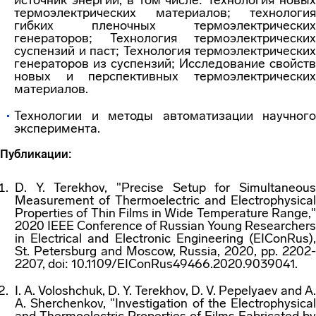
источник энергии, в том числе: Технология новых
термоэлектрических материалов; технология
гибких пленочных термоэлектрических
генераторов; Технология термоэлектрических
суспензий и паст; Технология термоэлектрических
генераторов из суспензий; Исследование свойств
новых и перспективных термоэлектрических
материалов.
Технологии и методы автоматизации научного
эксперимента.
Публикации:
D. Y. Terekhov, "Precise Setup for Simultaneous
Measurement of Thermoelectric and Electrophysical
Properties of Thin Films in Wide Temperature Range,"
2020 IEEE Conference of Russian Young Researchers
in Electrical and Electronic Engineering (EIConRus),
St. Petersburg and Moscow, Russia, 2020, pp. 2202-
2207, doi: 10.1109/EIConRus49466.2020.9039041.
I. A. Voloshchuk, D. Y. Terekhov, D. V. Pepelyaev and A.
A. Sherchenkov, "Investigation of the Electrophysical