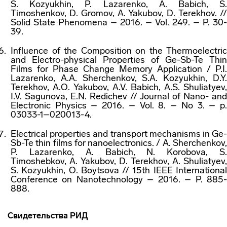
S. Kozyukhin, P. Lazarenko, A. Babich, S.
Timoshenkov, D. Gromov, A. Yakubov, D. Terekhov. //
Solid State Phenomena – 2016. – Vol. 249. – P. 30-
39.
Influence of the Composition on the Thermoelectric
and Electro-physical Properties of Ge-Sb-Te Thin
Films for Phase Change Memory Application / P.I.
Lazarenko, A.A. Sherchenkov, S.A. Kozyukhin, D.Y.
Terekhov, A.O. Yakubov, A.V. Babich, A.S. Shuliatyev,
I.V. Sagunova, E.N. Redichev // Journal of Nano- and
Electronic Physics – 2016. – Vol. 8. – No 3. – p.
03033-1–020013-4.
Electrical properties and transport mechanisms in Ge-
Sb-Te thin films for nanoelectronics. / A. Sherchenkov,
P. Lazarenko, A. Babich, N. Korobova, S.
Timoshebkov, A. Yakubov, D. Terekhov, A. Shuliatyev,
S. Kozyukhin, O. Boytsova // 15th IEEE International
Conference on Nanotechnology – 2016. – P. 885-
888.
Свидетельства РИД