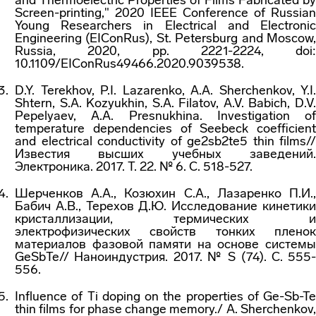
and Thermoelectric Properties of Films Fabricated by
Screen-printing," 2020 IEEE Conference of Russian
Young Researchers in Electrical and Electronic
Engineering (EIConRus), St. Petersburg and Moscow,
Russia, 2020, pp. 2221-2224, doi:
10.1109/EIConRus49466.2020.9039538.
D.Y. Terekhov, P.I. Lazarenko, A.A. Sherchenkov, Y.I.
Shtern, S.A. Kozyukhin, S.A. Filatov, A.V. Babich, D.V.
Pepelyaev, A.A. Presnukhina. Investigation of
temperature dependencies of Seebeck coefficient
and electrical conductivity of ge2sb2te5 thin films//
Известия высших учебных заведений.
Электроника. 2017. Т. 22. № 6. С. 518-527.
Шерченков А.А., Козюхин С.А., Лазаренко П.И.,
Бабич А.В., Терехов Д.Ю. Исследование кинетики
кристаллизации, термических и
электрофизических свойств тонких пленок
материалов фазовой памяти на основе системы
GeSbTe// Наноиндустрия. 2017. № S (74). С. 555-
556.
Influence of Ti doping on the properties of Ge-Sb-Te
thin films for phase change memory./ A. Sherchenkov,