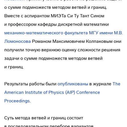
о сумме подмножеств методом ветвей и границ.
Вместе с аспирантом МИЭТа Си Ту Тант Сином
и профессором кафедры дискретной математики
механико-математического
факультета МГУ имени М.В.
Ломоносова
Романом Максимовичем Колпаковым они
получили точную верхнюю оценку сложности решения
задачи о сумме подмножеств методом ветвей
и границ.
Результаты работы были
опубликованы
в журнале
The
American Institute of Physics (AIP) Conference
Proceedings
.
Суть метода ветвей и границ состоит
в последовательном переборе вариантов,