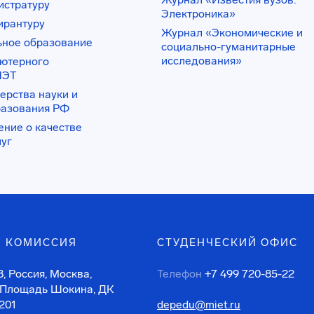
истратуру
Электроника»
ирантуру
Журнал «Экономические и
ьное образование
социально-гуманитарные
исследования»
ьютерного
ИЭТ
ерства науки и
разования РФ
ение о качестве
луг
 КОМИССИЯ
СТУДЕНЧЕСКИЙ ОФИС
, Россия, Москва,
Телефон
+7 499 720-85-22
 Площадь Шокина, ДК
201
depedu@miet.ru