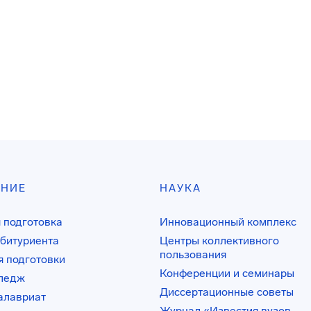
АНИЕ
НАУКА
 подготовка
Инновационный комплекс
битуриента
Центры коллективного
пользования
 подготовки
Конференции и семинары
лледж
Диссертационные советы
алавриат
Журнал «Известия вузов.