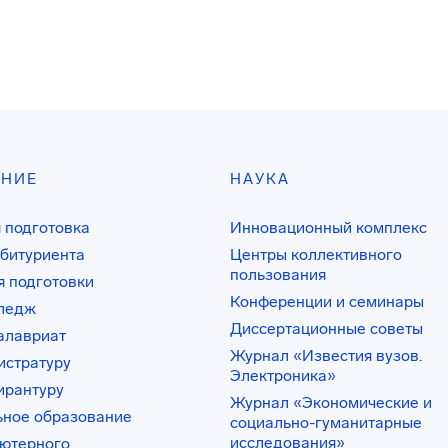
АНИЕ
НАУКА
 подготовка
Инновационный комплекс
битуриента
Центры коллективного
пользования
 подготовки
Конференции и семинары
лледж
Диссертационные советы
алавриат
Журнал «Известия вузов.
истратуру
Электроника»
ирантуру
Журнал «Экономические и
ьное образование
социально-гуманитарные
исследования»
ьютерного