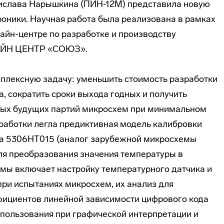
ислава Нарышкина (ПИН-12М) представила новую
роники. Научная работа была реализована в рамках
айн-центре по разработке и производству
АЙН ЦЕНТР «СОЮЗ».
плексную задачу: уменьшить стоимость разработки
, сократить сроки выхода годных и получить
ых будущих партий микросхем при минимальном
зработки легла предиктивная модель калибровки
а 5306НТ015 (аналог зарубежной микросхемы
ля преобразования значения температуры в
мы включает настройку температурного датчика и
ри испытаниях микросхем, их анализ для
ициентов линейной зависимости цифрового кода
спользования при графической интерпретации и