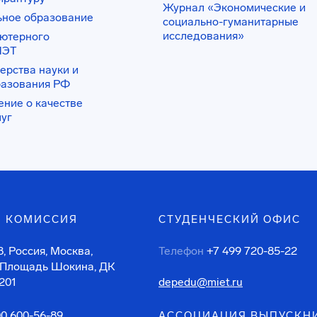
Журнал «Экономические и
ьное образование
социально-гуманитарные
исследования»
ьютерного
ИЭТ
ерства науки и
разования РФ
ение о качестве
луг
 КОМИССИЯ
СТУДЕНЧЕСКИЙ ОФИС
, Россия, Москва,
Телефон
+7 499 720-85-22
 Площадь Шокина, ДК
201
depedu@miet.ru
00 600-56-89
АССОЦИАЦИЯ ВЫПУСКН