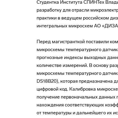
Студентка Института СПИНТех Влад
разработку для отрасли микроэлект
практики в ведущем российском диз
интегральных микросхем АО «ДИЗ
Перед магистранткой поставили ком
микросхемы температурного датчика
прогнозные индексы выходных данн
количестве измерений. В основу ра
микросхемы температурного датчик
DS18B20), которая предназначена д
цифровой код. Калибровка микросхе
получение первоначальных данных п
нахождения соответствующих коэфф
от температуры и дальнейшего их и