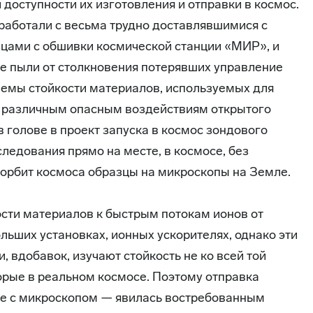
 доступности их изготовления и отправки в космос.
 работали с весьма трудно доставлявшимися с
зцами с обшивки космической станции «МИР», и
е пыли от столкновения потерявших управление
лемы стойкости материалов, используемых для
к различным опасным воздействиям открытого
в голове в проект запуска в космос зондового
следования прямо на месте, в космосе, без
 орбит космоса образцы на микроскопы на Земле.
сти материалов к быстрым потокам ионов от
ьших установках, ионных ускорителях, однако эти
, вдобавок, изучают стойкость не ко всей той
орые в реальном космосе. Поэтому отправка
те с микроскопом — явилась востребованным