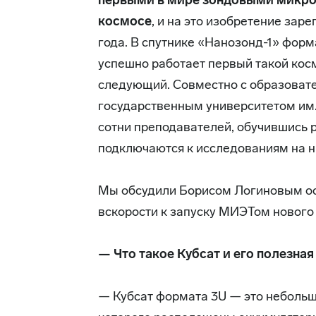
первыми в мире зондовыми микро
космосе
, и на это изобретение зар
года. В спутнике «Нанозонд-1» форм
успешно работает первый такой косм
следующий. Совместно с образоват
государственным университетом им. 
сотни преподавателей, обучившись 
подключаются к исследованиям на н
Мы обсудили Борисом Логиновым ос
вскорости к запуску МИЭТом нового 
— Что такое Кубсат и его полезная
— Кубсат формата 3U — это небольш