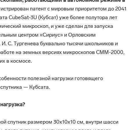
скопами, работающими в автономном режиме в
егистрирован патент с мировым приоритетом до 2041
ата CubeSat-3U (Кубсат) уже более полутора лет
ический микроскоп, и уже сделан для запуска
ельным центром «Сириус» и Орловским
И. С. Тургенева буквально тысячи школьников и
работе на земных версиях микроскопов СММ-2000,
их в космосе.
обенности полезной нагрузки готовящего
спутника — Кубсата.
 нагрузка?
ой спутник размером 30х10x10 см, внутри шасси