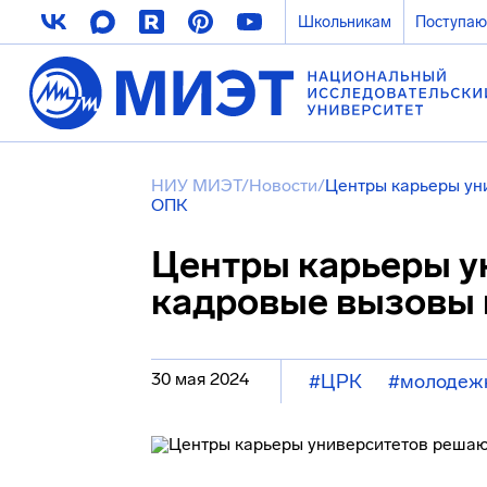
Школьникам
Поступа
НИУ МИЭТ
/
Новости
/
Центры карьеры ун
ОПК
Центры карьеры у
кадровые вызовы 
30 мая 2024
#ЦРК
#молодежн