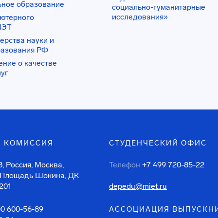
ьное образование
социально-гуманитарные
исследования»
ьютерного
ИЭТ
ерства науки и
разования РФ
ение о качестве
луг
 КОМИССИЯ
СТУДЕНЧЕСКИЙ ОФИС
, Россия, Москва,
Телефон
+7 499 720-85-22
 Площадь Шокина, ДК
201
depedu@miet.ru
00 600-56-89
АССОЦИАЦИЯ ВЫПУСКН