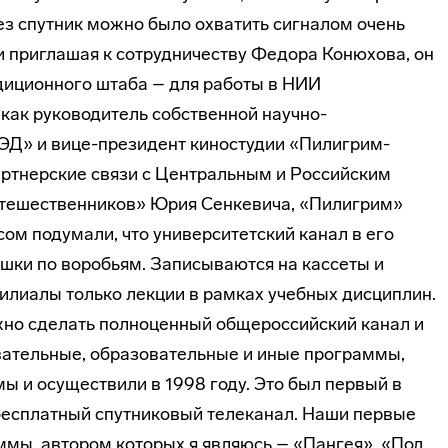
ез спутник можно было охватить сиг­налом очень
и приглашая к сотрудничеству Федора Конюхова, он
едиционного штаба – для работы в НИИ
Я как руководитель собственной научно-
ЭД» и вице-президент киностудии «Пилигрим-
артнерские связи с Цен­тральным и Российским
тешественников» Юрия Сенкевича, «Пилигрим»
сом подумали, что университетский канал в его
ушки по воробьям. Записываются на кассеты и
илиалы только лек­ции в рамках учебных дисциплин.
жно сделать полноценный общероссийский канал и
авательные, образовательные и иные программы,
мы и осуществили в 1998 году. Это был первый в
бесплатный спутниковый телеканал. Наши первые
мы, автором которых я являюсь – «Пангея», «Под