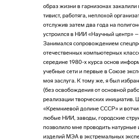
образ жизни в гарнизонах закалили м
тивист, работяга, неплохой организ
отслужив затем два года на полигоне
устроился в НИИ «Научный центр» –
Занимался сопровождением спецпро
отече­ственных компьютерных классо
середине 1980-х курса основ инфор
учебные сети и первые в Союзе экс
моя заслуга. К тому же, я был избр
(без осво­бождения от основной раб
реализации творческих инициатив. Ш
«Кремниевой долине СССР» и вотчин
любые НИИ, заводы, городские струк
позволило мне проводить натурные 
изделий МЭА в экстремальных эксп