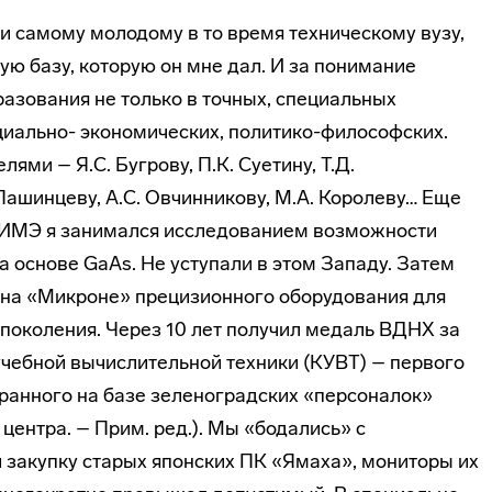
 само­му молодому в то время техническому вузу,
 базу, ко­торую он мне дал. И за понимание
азования не только в точных, специальных
оциально- экономических, по­литико-философских.
ми – Я.С. Бугрову, П.К. Суетину, Т.Д.
Па­шинцеву, А.С. Овчинникову, М.А. Королеву… Еще
ИИМЭ я занимался исследованием возможности
 основе GaAs. Не усту­пали в этом Западу. Затем
м на «Микроне» прецизионного оборудования для
поколения. Через 10 лет получил медаль ВДНХ за
чеб­ной вычислительной техники (КУВТ) – первого
бранного на базе зеленоградских «персоналок»
ентра. – Прим. ред.). Мы «бодались» с
 закупку старых японских ПК «Ямаха», мониторы их