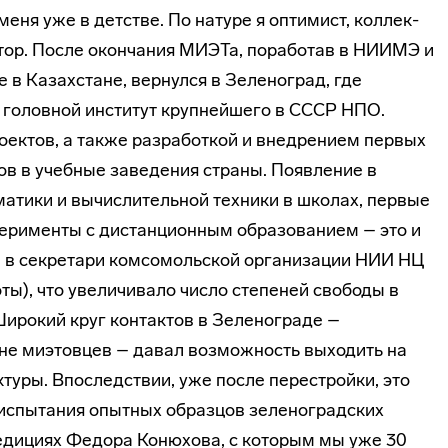
еня уже в детстве. По натуре я оптимист, коллек­
атор. После окончания МИЭТа, поработав в НИИМЭ и
 в Казахстане, вернул­ся в Зеленоград, где
 головной институт крупнейшего в СССР НПО.
ектов, а также разработкой и внедрением первых
в в учебные заве­дения страны. Появление в
матики и вычислительной техники в школах, первые
перименты с дистанционным образованием – это и
ан в секретари комсомольской организации НИИ НЦ
оты), что увеличивало число степеней свободы в
ирокий круг контактов в Зеленогра­де –
е миэтов­цев – давал возможность выходить на
туры. Впоследствии, уже после перестройки, это
испытания опытных образцов зеленоград­ских
едициях Федора Конюхова, с которым мы уже 30