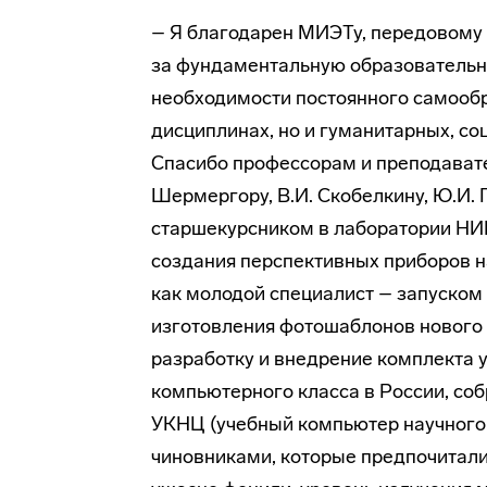
– Я благодарен МИЭТу, передовому и
за фундаментальную образовательную
необходи­мости постоянного самообр
дисциплинах, но и гу­манитарных, с
Спасибо профессорам и преподавателя
Шермергору, В.И. Скобелкину, Ю.И. 
старшекурсником в лаборатории Н
создания перспективных приборов на
как молодой специа­лист – запуско
изготовления фотошаблонов нового 
разработку и внедрение комплекта у
компьютерного класса в России, со
УКНЦ (учебный компьютер научного ц
чиновниками, которые предпочитали