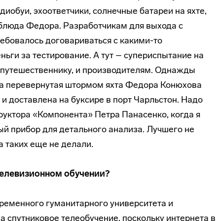
диобуи, эхоответчики, солнечные батареи на яхте,
рблюда Федора. Разработчикам для выхо­да с
ебовалось договариваться с какими-то
ьги за тестирование. А тут – супе­риспытание на
и путешественнику, и производителям. Однажды
ра перевернутая штормом яхта Федора Конюхова
 доставлена на буксире в порт Чарльстон. Надо
труктора «Компонента» Петра Панасенко, когда я
ый прибор для детального анализа. Лучшего не
а таких еще не делали.
телеви­зионном обучении?
ремен­ного гуманитарного университета и
а спутниковое телеобучение, поскольку интернета в