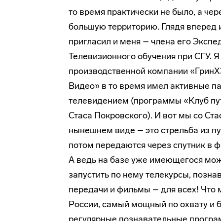
то время практически не было, а чер
большую территорию. Глядя вперед 
пригласил и меня – члена его Эксп
Телевизионного обу­чения при СГУ. 
производственной компании «ГринХ
Видео» в то время имел активные п
телевидением (программы «Клуб пу
Стаса Покровского). И вот мы со Ста
нынешнем виде – это стрельба из п
потом передаются через спутник в ф
А ведь на базе уже имеющегося мо
запустить по нему теле­курсы, позн
передачи и фильмы – для всех! Что 
России, самый мощный по охвату и 
регулярные познавательные програм