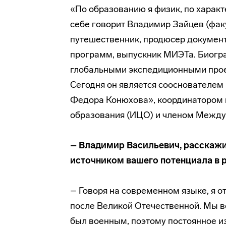
«По образованию я физик, по характе
себе говорит Владимир Зайцев (факу
путешественник, продюсер докумен
программ, выпускник МИЭТа. Биогр
глобальными экспедиционными прое
Сегодня он является сооснователе
Федора Конюхова», координатором п
образования (ИЦО) и членом Междун
– Владимир Васильевич, расскажит
источником вашего потенциала в р
– Говоря на современном языке, я о
после Великой Отечественной. Мы во
был военным, поэтому постоянное и