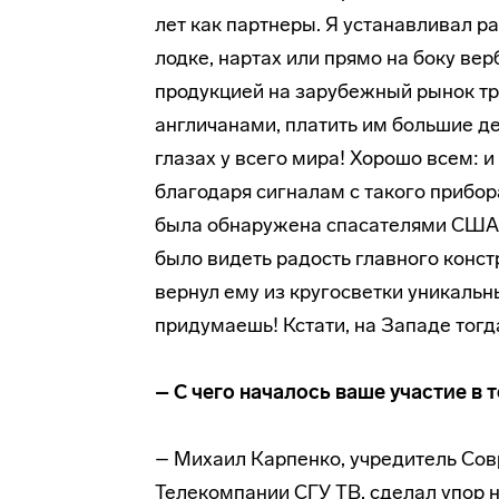
лет как партнеры. Я устанавливал ра
лодке, нартах или прямо на боку ве
продукцией на зарубежный рынок тр
англичанами, платить им большие ден
глазах у всего мира! Хорошо всем: 
благодаря сигналам с такого прибо
была обнаружена спасателями США и
было видеть радость главного кон­с
вернул ему из кругосветки уникальн
придумаешь! Кстати, на Западе тогд
– С чего началось ваше участие в 
– Михаил Карпенко, учредитель Сов
Телекомпании СГУ ТВ, сделал упор н