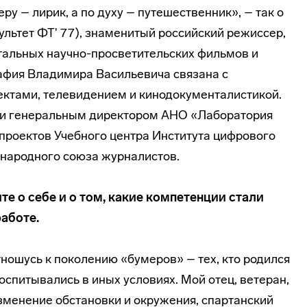
ру – лирик, а по духу – путешественник», – так о
льтет ФТ' 77), знаменитый российский режиссер,
тальных научно-просветительских фильмов и
афия Владимира Васильевича связана с
ктами, телевидением и кинодокументалистикой.
м и генеральным директором АНО «Лаборатория
роектов Учебного центра Института цифрового
а­родного союза журналистов.
е о себе и о том, какие компетенции стали
аботе.
тношусь к поколению «бумеров» – тех, кто родился
спитывались в иных условиях. Мой отец, ветеран,
зменение обстановки и окружения, спартанский