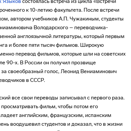
х Языков
состоялась встреча из цикла «Встречи
оченного к 10-летию факультета. После встречи
ком, автором учебников А.П. Чужакиным, студенты
ениаминовича Володарского –
переводчика-
венной англоязычной литературы, который первым
инга и более пяти тысяч фильмов. Широкую
менно перевод фильмов, которые шли на советских
але 90-х. В России он получил прозвище
 за своеобразный голос, Леонид Вениаминович
еводчиков в СССР.
ский все свои переводы записывал с первого раза.
 просматривать фильм, чтобы потом его
ладеет английским, французским, испанским
чень воодушевил студентов и доказал, что в жизни