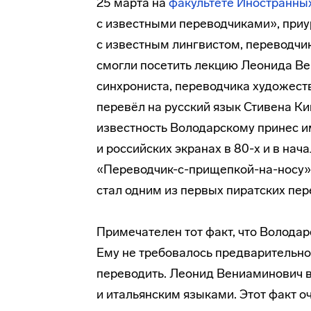
25 марта на
факультете Иностранны
с известными переводчиками», приур
с известным лингвистом, переводчи
смогли посетить лекцию Леонида В
синхрониста
, переводчика художест
перевёл на русский язык Стивена К
известность Володарскому принес и
и российских экранах в 80-х и в нач
«Переводчик-с-прищепкой-на-носу»
стал одним из первых пиратских пер
Примечателен тот факт, что Володар
Ему не требовалось предварительно
переводить. Леонид Вениаминович в
и итальянским языками. Этот факт о