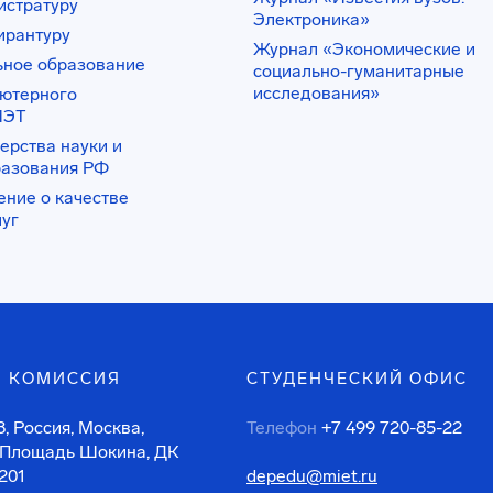
истратуру
Электроника»
ирантуру
Журнал «Экономические и
ьное образование
социально-гуманитарные
исследования»
ьютерного
ИЭТ
ерства науки и
разования РФ
ение о качестве
луг
 КОМИССИЯ
СТУДЕНЧЕСКИЙ ОФИС
, Россия, Москва,
Телефон
+7 499 720-85-22
 Площадь Шокина, ДК
201
depedu@miet.ru