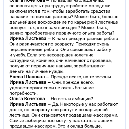
Ольга Кочетова
– По вашим наблюдениям,
основная цель при трудоустройстве молодежи
заключается в том, чтобы заработать средства
на
какие-то
личные расходы? Может быть, больше
дальнейшее восхождение по карьерной лестнице
волнует тех, кто к вам приходит? Может быть,
важно приобретение первичного опыта работы?
Ирина Листьева
– К нам приходят разные ребята.
Они различаются по возрасту. Приходят очень
перспективные ребята. Они совмещают работу
и учебу. Если это несовершеннолетние
сотрудники, конечно, они начинают с продавца,
получают первичные навыки, зарабатывают
деньги на личные нужды.
Елена Шаповал
– Прежде всего, на телефоны.
Ирина Листьева
– Они, прежде всего,
удовлетворяют свои не очень большие
потребности.
Ольга Кочетова
– Но есть и амбиции?
Ирина Листьева
– Да. Некоторые у нас работают
долго, по возрасту они растут и по карьерной
лестнице. Они становятся
продавцами-кассирами
.
Самые амбициозные могут у нас стать старшим
продавцом-кассиром
. Это и оклад больше.