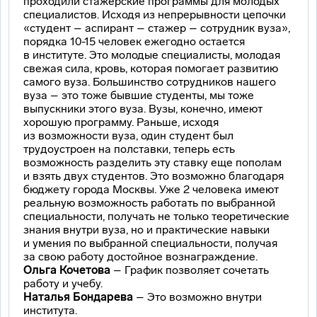
проходили стажерские программы для молодых
специалистов. Исходя из непрерывности цепочки
«студент – аспирант – стажер – сотрудник вуза»,
порядка 10-15 человек ежегодно остается
в институте. Это молодые специалисты, молодая
свежая сила, кровь, которая помогает развитию
самого вуза. Большинство сотрудников нашего
вуза – это тоже бывшие студенты, мы тоже
выпускники этого вуза. Вузы, конечно, имеют
хорошую программу. Раньше, исходя
из возможности вуза, один студент был
трудоустроен на полставки, теперь есть
возможность разделить эту ставку еще пополам
и взять двух студентов. Это возможно благодаря
бюджету города Москвы. Уже 2 человека имеют
реальную возможность работать по выбранной
специальности, получать не только теоретические
знания внутри вуза, но и практические навыки
и умения по выбранной специальности, получая
за свою работу достойное вознаграждение.
Ольга Кочетова
– График позволяет сочетать
работу и учебу.
Наталья Бондарева
– Это возможно внутри
института.