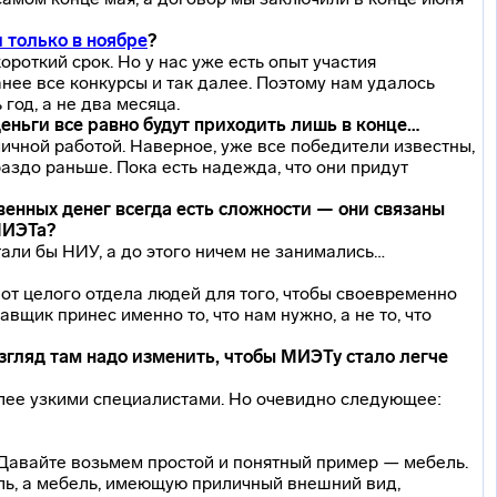
 только в ноябре
?
роткий срок. Но у нас уже есть опыт участия
нее все конкурсы и так далее. Поэтому нам удалось
 год, а не два месяца.
деньги все равно будут приходить лишь в конце…
мичной работой. Наверное, уже все победители известны,
раздо раньше. Пока есть надежда, что они придут
твенных денег всегда есть сложности — они связаны
МИЭТа?
тали бы НИУ, а до этого ничем не занимались…
от целого отдела людей для того, чтобы своевременно
вщик принес именно то, что нам нужно, а не то, что
згляд там надо изменить, чтобы МИЭТу стало легче
олее узкими специалистами. Но очевидно следующее:
 Давайте возьмем простой и понятный пример — мебель.
ль, а мебель, имеющую приличный внешний вид,