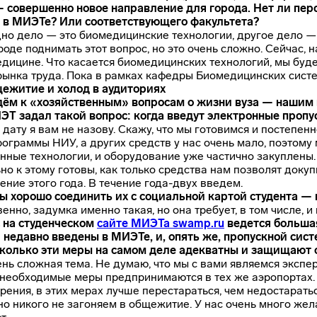
— совершенно новое направление для города. Нет ли пе
в МИЭТе? Или соответствующего факультета?
дно дело — это биомедицинские технологии, другое дело 
роде поднимать этот вопрос, но это очень сложно. Сейчас, 
дицине. Что касается биомедицинских технологий, мы буде
рынка труда. Пока в рамках кафедры Биомедицинских систе
щежитие и холод в аудиториях
дём к «хозяйственным» вопросам о жизни вуза — нашим и
ЭТ задал такой вопрос: когда введут электронные пропу
 дату я вам не назову. Скажу, что мы готовимся и постепе
рограммы НИУ, а других средств у нас очень мало, поэтому
ные технологии, и оборудование уже частично закуплены
но к этому готовы, как только средства нам позволят доку
ение этого года. В течение
года-двух
введем.
ы хорошо соединить их с социальной картой студента — 
енно, задумка именно такая, но она требует, в том числе, 
с на студенческом
сайте МИЭТа swamp.ru
ведется большая
недавно введены в МИЭТе, и, опять же, пропускной сист
сколько эти меры на самом деле адекватны и защищают 
ень сложная тема. Не думаю, что мы с вами являемся экспе
 необходимые меры предпринимаются в тех же аэропортах. 
зрения, в этих мерах лучше перестараться, чем недостарать
о никого не загоняем в общежитие. У нас очень много жел