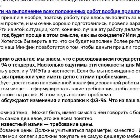
.
ги на выполнение всех положенных работ вообще пришли
 пришли в ноябре, поэтому работу пришлось выполнять за ко
м проекте, и мы очень хорошо подготовились, провели зара
и из этой ситуации, хотя, конечно, лучше эту работу делать
 год будет проще в этом смысле, как вы ожидаете? Или 
 Хотелось бы верить в то, что он будет наполнен более рит
что наш Минфин позаботится о том, чтобы деньги пришли го
рим о деньгах: мы знаем, что с расходованием государс
-94 о тендерах. Насколько ощутимы эти сложности для 
ть у всех, и у МИЭТа в частности. Если бы мы неожиданно с
ть, вы привыкли уже иметь дело с этими проблемами…
ебует достаточно напряженной квалифицированной работы 
 том числе — сформулировать такие требования, чтобы поста
 стоит на рынке. В этом ведь состоит проблема.
 обсуждают изменения и поправки к ФЗ-94. Что на ваш в
ромная тема… Может быть, имеет смысл о ней говорить с б
ть самое дешевое, это же всем понятно.
о известный изъян — требование цены.
ебование цены. Должны учитываться параметры, качество…
, или мои коллеги должны покупать не самую дешевую мебе