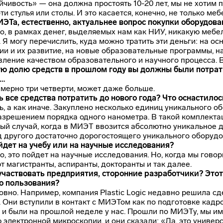
йчивость» — она должна простоять 10-20 лет, мы не хотим 
и стулья или столы. И это касается, конечно, не только меб
ИЭТа, естественно, актуальнее вопрос покупки оборудов
о, в рамках денег, выделяемых нам как НИУ, никакую мебе
 Я могу перечислить, куда можно тратить эти деньги: на 
и и их развитие, на новые образовательные программы, 
вление качеством образовательного и научного процесса. Во
ую долю средств в прошлом году вы должны были потрат
я…
имерно три четверти, может даже больше.
ь все средства потратить до нового года? Что оснастило
ь, а как иначе. Закуплено несколько единиц уникального 
азрешением порядка одного нанометра. В такой комплекта
ый случай, когда в МИЭТ ввозится абсолютно уникальное д
д другого достаточно дорогостоящего уникального оборудо
йдет на учебу или на научные исследования?
о, это пойдет на научные исследования. Но, когда мы гово
т магистранты, аспиранты, докторанты и так далее.
 участвовать предприятия, сторонние разработчики? Это
о пользования?
овно. Например, компания Plastic Logic недавно решила сд
 Они вступили в контакт с МИЭТом как по подготовке кадр
 и были на прошлой неделе у нас. Прошли по МИЭТу, мы им
 электронной микроскопии, и они сказали: «Да, это универ