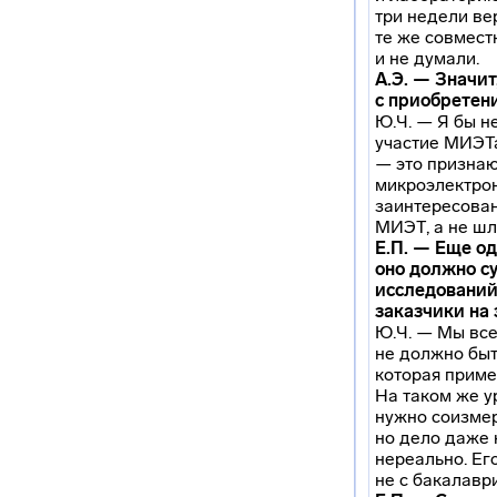
три
недели вер
те же совмест
и не думали.
А.Э. — Значи
с приобретен
Ю.Ч. — Я бы н
участие МИЭТа
— это признаю
микроэлектрон
заинтересован
МИЭТ, а не шл
Е.П. — Еще о
оно должно су
исследований.
заказчики на
Ю.Ч. — Мы
все
не должно быт
которая приме
На таком же у
нужно соизмер
но дело даже 
нереально. Ег
не с бакалаври