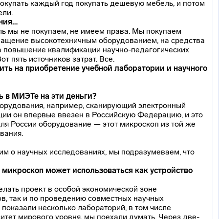
покупать каждый год покупать дешевую мебель, и потом
ели.
ания…
ль мы не покупаем, не имеем права. Мы покупаем
оснащение высокотехничным оборудованием, на средства
на повышение квалификации
научно-педагогических
т пять источников затрат. Все.
ить на приобретение учебной лаборатории и научного
сь в МИЭТе на эти деньги?
оборудования, например, сканирующий электронный
ции он впервые ввезен в Российскую Федерацию, и это
ля России оборудование — этот микроскоп из той же
вания.
рим о научных исследованиях, мы подразумеваем, что
т микроскоп может использоваться как устройство
елать проект в особой экономической зоне
ов, так и по проведению совместных научных
 показали несколько лабораторий, в том числе
ситет мирового уровня, мы поехали думать. Через
две-