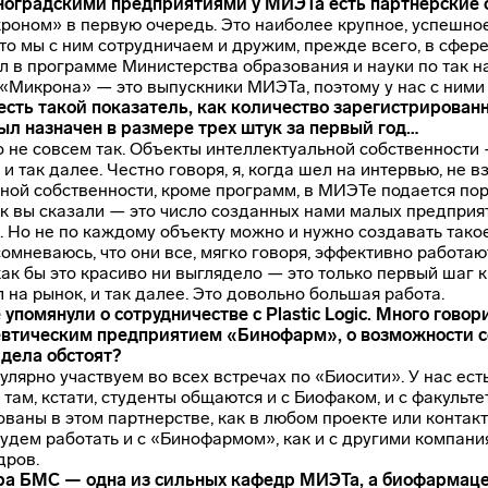
еноградскими предприятиями у МИЭТа есть партнерски
роном» в первую очередь. Это наиболее крупное, успешно
что мы с ним сотрудничаем и дружим, прежде всего, в сфе
л в программе Министерства образования и науки по так н
«Микрона» — это выпускники МИЭТа, поэтому у нас с ними 
 есть такой показатель, как количество зарегистрирова
был назначен в размере трех штук за первый год…
то не совсем так. Объекты интеллектуальной собственности
и так далее. Честно говоря, я, когда шел на интервью, не 
ной собственности, кроме программ, в МИЭТе подается поря
как вы сказали — это число созданных нами малых предприя
. Но не по каждому объекту можно и нужно создавать тако
сомневаюсь, что они все, мягко говоря, эффективно работаю
как бы это красиво ни выглядело — это только первый шаг к
 на рынок, и так далее. Это довольно большая работа.
 упомянули о сотрудничестве с Plastic Logic. Много гово
втическим предприятием «Бинофарм», о возможности с
 дела обстоят?
улярно участвуем во всех встречах по «Биосити». У нас ес
 там, кстати, студенты общаются и с Биофаком, и с факул
ваны в этом партнерстве, как в любом проекте или контак
будем работать и с «Бинофармом», как и с другими компания
дров.
ра БМС — одна из сильных кафедр МИЭТа, а биофармацев