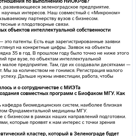
е отношения по выполнению НИОКРов?
е, развивающееся зеленоградское предприятие.
ре научных интересов. Наш совместный с «Микроном»
азываемому партнерству вузов с бизнесом.
тесные и плодотворные связи.
нных объектов интеллектуальной собственности
 — это патенты. Есть еще зарегистрированные заявки
взглянул на конкретные цифры. Заявок на объекты
дка 35 в год. В прошлом году было точно не ниже этого
тий при вузе, по объектам интеллектуальной
е малое предприятие. Там, где их создавали десятками —
т. Мы за количеством не гонимся. Регистрация малого
 успеху. Дальше нужны инвестиции, работа, чтобы
рилось и о сотрудничестве с МИЭТа
оздания совместных программ с Биофаком МГУ. Как
ть кафедра биомедицинских систем, наиболее близкая
ьтетом Фундаментальной медицины МГУ.
те с бизнесом в рамках наших направлений подготовки.
ми, которые проявят к нам интерес с точки зрения
тический кластер, который в Зеленограде будет