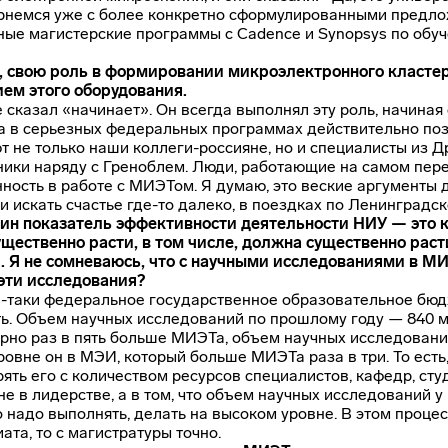
немся уже с более конкретно сформулированными предлож
ные магистерские программы с Cadence и Synopsys по обу
т, свою роль в формировании микроэлектронного класте
ием этого оборудования.
е сказал «начинает». Он всегда выполнял эту роль, начиная
 в серьезных федеральных программах действительно поз
т не только наши
коллеги-россияне
, но и специалисты из 
ики наряду с Греноблем. Люди, работающие на самом пер
ность в работе с МИЭТом. Я думаю, это веские аргументы 
и искать счастье
где-то
далеко, в поездках по Ленинградск
дин показатель эффективности деятельности НИУ — это к
щественно расти, в том числе, должна существенно расти
 Я не сомневаюсь, что с научными исследованиями в МИЭ
 эти исследования?
-таки
федеральное государственное образовательное бюдж
ь. Объем научных исследований по прошлому году — 840 ми
рно раз в пять больше МИЭТа, объем научных исследовани
ровне он в МЭИ, который больше МИЭТа раза в три. То есть
ять его с количеством ресурсов специалистов, кафедр, сту
не в лидерстве, а в том, что объем научных исследований у
о надо выполнять, делать на высоком уровне. В этом проц
ата, то с магистратуры точно.