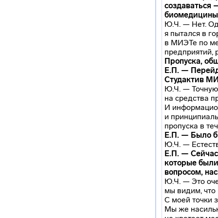
создаваться 
биомедицины 
Ю.Ч. — Нет. О
я пытался в го
в МИЭТе по ме
предприятий, 
Пропуска, об
Е.П. — Перей
Студактив МИ
Ю.Ч. — Точную
на средства п
И информацион
и принципиаль
пропуска в теч
Е.П. — Было б
Ю.Ч. — Естеств
Е.П. — Сейча
которые были 
вопросом, на
Ю.Ч. — Это оч
мы видим, что
С моей точки 
Мы же насильн