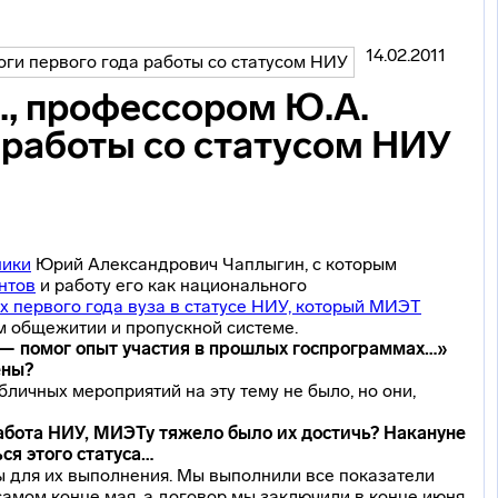
14.02.2011
., профессором Ю.А.
 работы со статусом НИУ
ники
Юрий Александрович Чаплыгин, с которым
нтов
и работу его как национального
ах первого года вуза в статусе НИУ, который МИЭТ
ом общежитии и пропускной системе.
 — помог опыт участия в прошлых госпрограммах…»
ены?
бличных мероприятий на эту тему не было, но они,
абота НИУ, МИЭТу тяжело было их достичь? Накануне
ся этого статуса…
ы для их выполнения. Мы выполнили все показатели
 самом конце мая, а договор мы заключили в конце июня