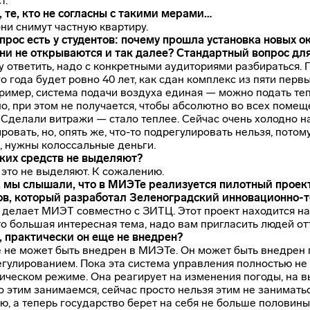
т.
ь, те, кто не согласны с такими мерами…
они снимут частную квартиру.
прос есть у студентов: почему прошла установка новых о
они не открываются и так далее? Стандартный вопрос дл
у ответить, надо с конкретными аудиториями разбираться. 
го года будет ровно 40 лет, как сдан комплекс из пяти пер
ример, система подачи воздуха единая — можно подать тепл
о, при этом не получается, чтобы абсолютно во всех поме
 Сделали витражи — стало теплее. Сейчас очень холодно на 
ровать, но, опять же,
что-то
подрегулировать нельзя, потому
, нужны колоссальные деньги.
аких средств не выделяют?
а это не выделяют. К сожалению.
и, мы слышали, что в МИЭТе реализуется пилотный проек
ов, который разработал Зеленоградский
инновационно-т
о делает МИЭТ совместно с ЗИТЦ. Этот проект находится н
то большая интересная тема, надо вам пригласить людей от
ь, практически он еще не внедрен?
 не может быть внедрен в МИЭТе. Он может быть внедрен п
гулированием. Пока эта система управления полностью не
ическом режиме. Она реагирует на изменения погоды, на вы
 этим занимаемся, сейчас просто нельзя этим не занимать
ю, а теперь государство берет на себя не больше половины