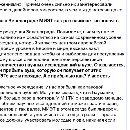
ениями». Причем очень сильно их заинтересовали
чению дизайнеров микросхем, о чем мы до встречи даже
ра в Зеленограде МИЭТ как раз начинает выполнять
 с рождения Зеленограда. Понимаете, в чем тут дело:
волило нам оснаститься на самом современном уровне
Дрездена, который является центром европейской
едовом уровне в Европе и мире, высказывают
для зеленоградцев, чтобы они выбирали для поступления
ому шоссе с не вполне понятной перспективой.
оличество научных исследований в вузе. Оказывается,
 прибыль вуза, которую он получает от этих
Те все в порядке. А с прибылью как? У вас есть
етное учреждение, у нас прибыли как таковой
ллионов рублей. Могу вам сказать, что в Бауманке,
й больше раза в полтора. У МФТИ он заведомо меньше.
, объем научных исследований не может расти в разы,
дентов и так далее. МИЭТ в этом всегда был лидером,
 нас большой, и увеличивать его еще в разы — просто
ессе должны участвовать молодые люди, начиная если