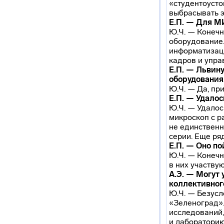
«студентоусто
выбрасывать эт
Е.П. — Для М
Ю.Ч. — Конечн
оборудование.
информатизаци
кадров и упра
Е.П. — Львин
оборудовани
Ю.Ч. — Да, пр
Е.П. — Удалос
Ю.Ч. — Удалос
микроскоп с р
не единственн
серии. Еще ря
Е.П. — Оно по
Ю.Ч. — Конечн
в них участвую
А.Э. — Могут
коллективног
Ю.Ч. — Безусл
«Зеленоград».
исследований,
и лабораторию