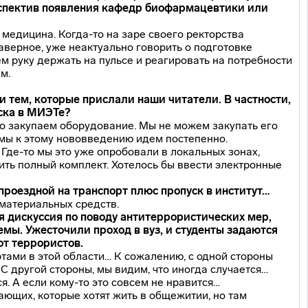
рспектив появления кафедр биофармацевтики или
— медицина.
Когда-то
на заре своего ректорства
наверное, уже неактуально говорить о подготовке
м руку держать на пульсе и реагировать на потребности
м.
 тем, которые прислали наши читатели. В частности,
ска в МИЭТе?
нно закупаем оборудование. Мы не можем закупать его
 мы к этому нововведению идем постепенно.
.
Где-то
мы это уже опробовали в локальных зонах,
пить полный комплект. Хотелось бы ввести электронные
проездной на транспорт плюс пропуск в институт…
и материальных средств.
 дискуссия по поводу антитеррористических мер,
емы. Ужесточили проход в вуз, и студенты задаются
от террористов.
ртами в этой области… К сожалению, с одной стороны
С другой стороны, мы видим, что иногда случается…
ся. А если
кому-то
это совсем не нравится…
ающих, которые хотят жить в общежитии, но там