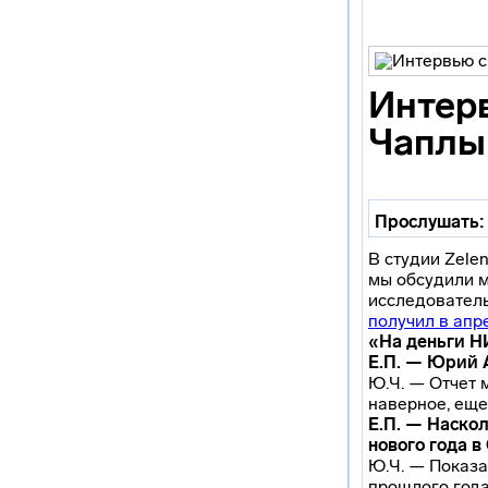
Интерв
Чаплыг
Прослушать:
В студии Zele
мы обсудили м
исследователь
получил в апр
«На деньги Н
Е.П. — Юрий 
Ю.Ч. — Отчет 
наверное, еще
Е.П. — Наско
нового года в
Ю.Ч. — Показа
прошлого года