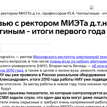
ью с ректором МИЭТа д.т.н
иным - итоги первого года
nograd.ru — ректор
Московского института электронной тех
ного вопросов, в том числе
планы вуза по набору абитурие
ского университета (НИУ). Вторая часть беседы —
об итог
еле 2010 года
, а также в целом о жизни вуза: ремонте, нов
ИУ мы уже привезли в Россию уникальное оборудование
Александрович, итоги 2010 года работы НИУ уже подвед
мы отослали. За месяц работы в новом году пока никаких пу
 будут.
лько серьезны показатели, по которым контролируется р
 СМИ ходили слухи, что
один-два
вуза могут даже лишить
тели очень серьезные и требуют очень напряженной работ
, хотя, если вы помните, о победе МИЭТа стало известно в