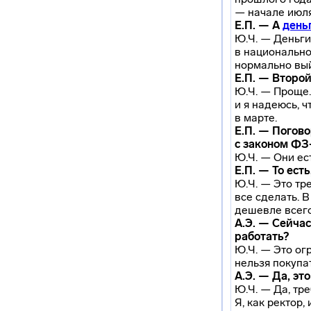
— начале июля
Е.П. — А
день
Ю.Ч. — Деньги
в национально
нормально выйт
Е.П. — Второй
Ю.Ч. — Проще.
и я надеюсь, 
в марте.
Е.П. — Погово
с законом ФЗ
Ю.Ч. — Они ес
Е.П. — То ес
Ю.Ч. — Это тр
все сделать. В
дешевле всего
А.Э. — Сейчас
работать?
Ю.Ч. — Это ог
нельзя покупа
А.Э. — Да, эт
Ю.Ч. — Да, тр
Я, как ректор