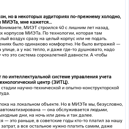
кон, но в некоторых аудиториях
по-прежнему
холодно,
я МИЭТа, мне кажется…
Понимаете, МИЭТ строился 40 с лишним лет назад,
вых корпусов МИЭТа. По технологии, которая там
ый воздух сразу на целый корпус или не подать.
щениях было одинаково комфортно. Не было витражей —
улице, а у нас тепло, и даже
где-то
душновато, надо
 что это система сорокалетней давности. А чтобы
т по интеллектуальной системе управления учета
ехнологический
центр (ЗИТЦ).
а стадии
научно-технической
и
опытно-конструкторской
туда.
ока на локальном объекте. Но в МИЭТе мы, безусловно,
 автоматизирована — она обслуживается людьми,
ходные дни, на ночь или день и так далее.
ся — это раньше, в советские годы
кто-то
платил за нашу
 затрат, а все остальное нужно платить самим, даже