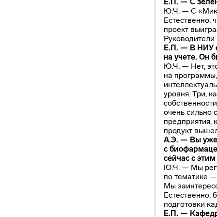
Е.П. — С зел
Ю.Ч. — С «Мик
Естественно, 
проект выигра
Руководители 
Е.П. — В НИУ
на учете. Он 
Ю.Ч. — Нет, э
на программы, 
интеллектуаль
уровня. Три, 
собственности
очень сильно 
предприятия, 
продукт вышел
А.Э. — Вы уже
с биофармаце
сейчас с этим
Ю.Ч. — Мы рег
по тематике —
Мы заинтересо
Естественно, 
подготовки ка
Е.П. — Кафед