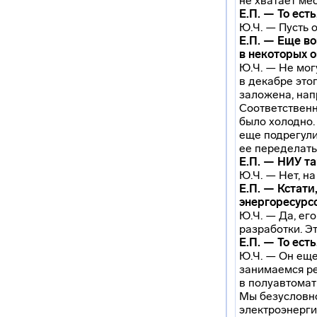
не хватает мес
Е.П. — То ест
Ю.Ч. — Пусть 
Е.П. — Еще во
в некоторых 
Ю.Ч. — Не мог
в декабре это
заложена, нап
Соответственн
было холодно.
еще подрегули
ее переделать
Е.П. — НИУ т
Ю.Ч. — Нет, н
Е.П. — Кстат
энергоресурс
Ю.Ч. — Да, ег
разработки. Э
Е.П. — То ест
Ю.Ч. — Он еще
занимаемся ре
в полуавтомат
Мы безусловно
электроэнерги