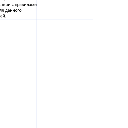
тствии с правилами
ля данного
ей.