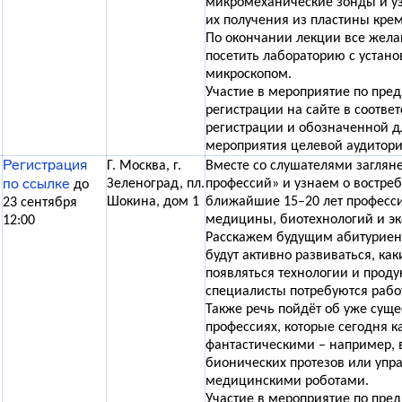
микромеханические зонды и уз
их получения из пластины кре
По окончании лекции все жел
посетить лабораторию с уста
микроскопом.
Участие в мероприятие по пре
регистрации на сайте в соотве
регистрации и обозначенной д
мероприятия целевой аудитори
Регистрация
Г. Москва, г.
Вместе со слушателями загляне
по ссылке
Зеленоград, пл.
профессий» и узнаем о востре
до
Шокина, дом 1
ближайшие 15–20 лет професси
23 сентября
медицины, биотехнологий и эк
12:00
Расскажем будущим абитуриент
будут активно развиваться, как
появляться технологии и проду
специалисты потребуются рабо
Также речь пойдёт об уже сущ
профессиях, которые сегодня к
фантастическими – например, 
бионических протезов или упр
медицинскими роботами.
Участие в мероприятие по пре