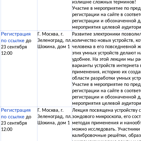
излишне сложных терминов!
Участие в мероприятие по пре
регистрации на сайте в соотве
регистрации и обозначенной д
мероприятия целевой аудитори
Регистрация
Г. Москва, г.
Развитие электроники позволи
по ссылке
Зеленоград, пл.
количество новых устройств, 
до
Шокина, дом 1
человека в его повседневной 
23 сентября
этих умных устройств делают н
12:00
удобнее. На этой лекции мы р
варианты устройств интернета 
применения, историю их созда
области разработки умных устр
Участие в мероприятие по пре
регистрации на сайте в соотве
регистрации и обозначенной д
мероприятия целевой аудитори
Регистрация
Г. Москва, г.
Лекция посвящена устройству
по ссылке
Зеленоград, пл.
зондового микроскопа, его со
до
Шокина, дом 1
методах применения и нанообъ
23 сентября
можно исследовать. Участники
12:00
калибровочные решётки, обра