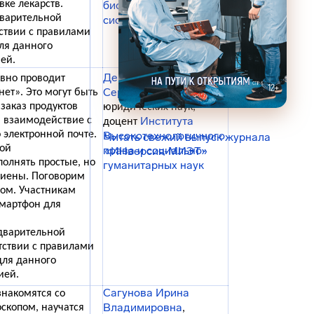
вке лекарств.
биомедицинских
дварительной
систем НИУ МИЭТ
тствии с правилами
ля данного
ей.
Девяткин Генрих
вно проводит
Сергеевич
нет». Это могут быть
, кандидат
 заказ продуктов
юридических наук,
Института
 взаимодействие с
доцент
 электронной почте.
Высокотехнологичного
Читать свежий выпуск журнала
вой
права и социально-
«ИНверсия-МИЭТ»
полнять простые, но
гуманитарных наук
гиены. Поговорим
ном. Участникам
смартфон для
едварительной
етствии с правилами
для данного
ией.
Сагунова Ирина
знакомятся со
Владимировна
копом, научатся
,