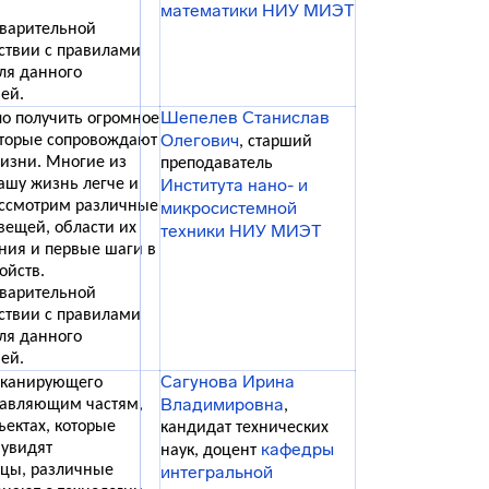
математики НИУ МИЭТ
дварительной
тствии с правилами
ля данного
ей.
Шепелев Станислав
ло получить огромное
Олегович
которые сопровождают
, старший
жизни. Многие из
преподаватель
Института нано- и
ашу жизнь легче и
ассмотрим различные
микросистемной
вещей, области их
техники НИУ МИЭТ
ния и первые шаги в
ойств.
дварительной
тствии с правилами
ля данного
ей.
Сагунова Ирина
 сканирующего
Владимировна
ставляющим частям,
,
ектах, которые
кандидат технических
кафедры
 увидят
наук, доцент
зцы, различные
интегральной