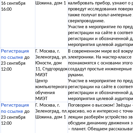
Шокина, дом 1
калибровать прибор, узнают о 
16 сентября
проведут исследования поверхн
16:00
также получат вольт-амперные 
сверхпроводнике.
Участие в мероприятие по пре
регистрации на сайте в соотве
регистрации и обозначенной д
мероприятия целевой аудитори
Регистрация
Г. Москва, г.
В современном мире всё вокруг
по ссылке
Зеленоград, ул.
электроники. На мастер-класс
до
Юности, дом
познакомятся с основами этого
23 сентября
11, Студгородок
создадут простые инженерные
12:00
МИЭТ
руками.
Центр
Участие в мероприятие по пре
компьютерного
регистрации на сайте в соотве
обучения
регистрации и обозначенной д
МИЭТ
мероприятия целевой аудитори
Регистрация
Г. Москва, г.
Поговорим о высоком! Звёзды –
по ссылке
Зеленоград, пл.
красиво, но и интересно с точк
до
Шокина, дом 1
лекции разберём устройство з
23 сентября
обсудим динамику движения зв
12:00
– планет. Обещаем рассказыват