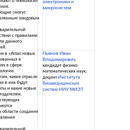
нают о технологии
электроники и
мния.
микросистем
ающие смогут
новленным зондовым
дварительной
тствии с правилами
ля данного
ей.
Пьянов Иван
м в «Атлас новых
Владимирович
бованных в
,
ях в сфере
кандидат физико-
ологии.
математических наук,
Института
ам, какие отрасли
доцент
ие в них будут
биомедицинских
кты и какие новые
систем НИУ МИЭТ
тодателям.
ествующих
ажутся
в области создания
авления
дварительной