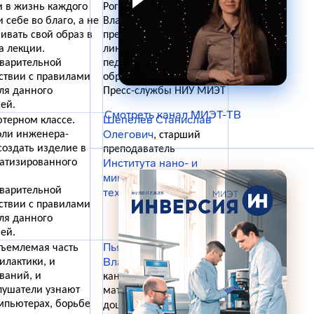
 в жизнь каждого
Рогатова София
 себе во благо, а не
Владимировна,
ивать свой образ в
преподаватель Института
а лекции.
лингвистического и
дварительной
педагогического
тствии с правилами
образования, редактор
ля данного
Пресс-службы НИУ МИЭТ
ей.
Смотреть канал МИЭТ-ТВ
Шепелев Станислав
ютерном классе.
Олегович
оли инженера-
, старший
создать изделие в
преподаватель
Института нано- и
атизированного
микросистемной
дварительной
техники НИУ МИЭТ
тствии с правилами
ля данного
ей.
Пьянов Иван
тъемлемая часть
Владимирович
илактики, и
,
ваний, и
кандидат физико-
Слушатели узнают
математических наук,
Института
мпьютерах, борьбе
доцент