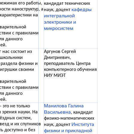
режимах его работы,
кандидат технических
кафедры
ости наноструктур, а
наук, доцент
характеристики на
интегральной
электроники и
дварительной
микросистем
тствии с правилами
ля данного
ей.
 нас состоит из
Аргунов Сергей
е школьники
Дмитриевич,
 раздела физики и
преподаватель Центра
 игрушки своими
компьютерного обучения
НИУ МИЭТ
дварительной
тствии с правилами
ля данного
ей.
Манилова Галина
 это не только
Васильевна
и зрения науки. На
, кандидат
вёздных систем,
физико-математических
Института
езд и их спутников
наук, доцент
ь доступно и без
физики и прикладной