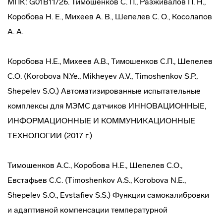
МПК: G01B11/26. Тимошенков С. П., Разживалов П. Н.,
Коробова Н. Е., Михеев А. В., Шепелев С. О., Косолапов
А. А.
Коробова Н.Е., Михеев А.В., Тимошенков С.П., Шепелев
С.О. (Korobova N.Ye., Mikheyev A.V., Timoshenkov S.P.,
Shepelev S.O.) Автоматизированные испытательные
комплексы для МЭМС датчиков ИННОВАЦИОННЫЕ,
ИНФОРМАЦИОННЫЕ И КОММУНИКАЦИОННЫЕ
ТЕХНОЛОГИИ (2017 г.)
Тимошенков А.С., Коробова Н.Е., Шепелев С.О.,
Евстафьев С.С. (Timoshenkov A.S., Korobova N.E.,
Shepelev S.O., Evstafiev S.S.) Функции самокалибровки
и адаптивной компенсации температурной