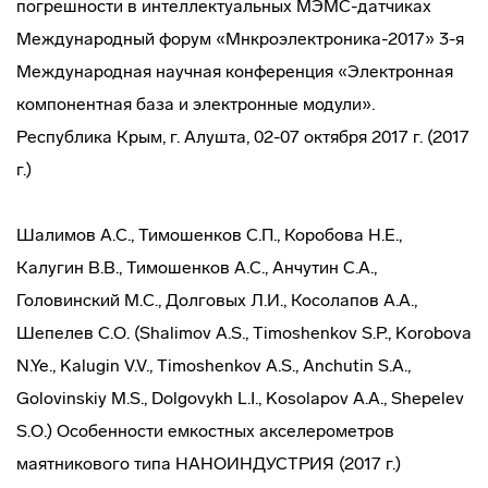
погрешности в интеллектуальных МЭМС-датчиках
Международный форум «Мнкроэлектроника-2017» 3-я
Международная научная конференция «Электронная
компонентная база и электронные модули».
Республика Крым, г. Алушта, 02-07 октября 2017 г. (2017
г.)
Шалимов А.С., Тимошенков С.П., Коробова Н.Е.,
Калугин В.В., Тимошенков А.С., Анчутин С.А.,
Головинский М.С., Долговых Л.И., Косолапов А.А.,
Шепелев С.О. (Shalimov A.S., Timoshenkov S.P., Korobova
N.Ye., Kalugin V.V., Timoshenkov A.S., Anchutin S.A.,
Golovinskiy M.S., Dolgovykh L.I., Kosolapov A.A., Shepelev
S.O.) Особенности емкостных акселерометров
маятникового типа НАНОИНДУСТРИЯ (2017 г.)