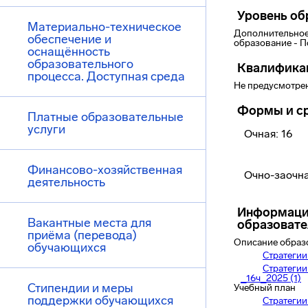
Уровень об
Материально-техническое
Дополнительное
обеспечение и
образование - 
оснащённость
образовательного
Квалифика
процесса. Доступная среда
Не предусмотре
Формы и ср
Платные образовательные
услуги
Очная: 16
Финансово-хозяйственная
Очно-заочна
деятельность
Информаци
Вакантные места для
образоват
приёма (перевода)
Описание образ
обучающихся
Стратеги
Стратеги
_16ч_2025 (1)
Стипендии и меры
Учебный план
поддержки обучающихся
Стратеги