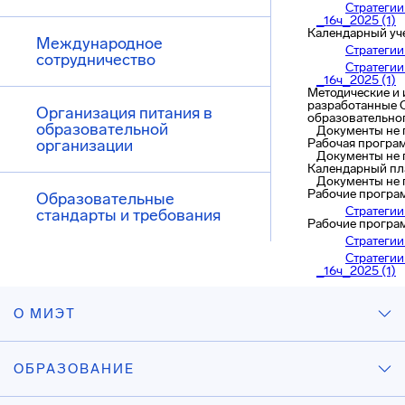
Стратеги
_16ч_2025 (1)
Календарный уч
Международное
Стратеги
сотрудничество
Стратеги
_16ч_2025 (1)
Методические и 
разработанные 
Организация питания в
образовательно
образовательной
Документы не
организации
Рабочая програ
Документы не
Календарный пл
Документы не
Рабочие програ
Образовательные
Стратеги
стандарты и требования
Рабочие програ
Стратеги
Стратеги
_16ч_2025 (1)
О МИЭТ
ОБРАЗОВАНИЕ