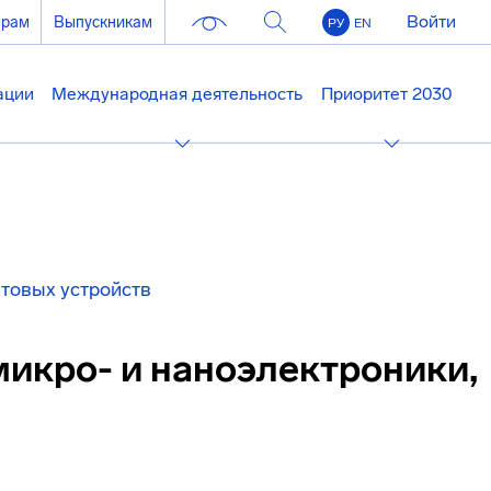
Войти
ерам
Выпускникам
РУ
EN
ации
Международная деятельность
Приоритет 2030
нтовых устройств
икро- и наноэлектроники,