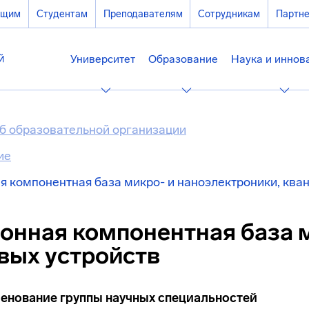
ющим
Студентам
Преподавателям
Сотрудникам
Партн
Университет
Образование
Наука и иннов
б образовательной организации
ие
я компонентная база микро- и наноэлектроники, ква
онная компонентная база м
вых устройств
енование группы научных специальностей