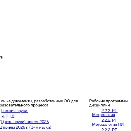
тв
 иные документы, разработанные ОО для
Рабочие программы
разовательного процесса
дисциплин
Д технич.науки.
2.2.2. РП
Метрология
м.н. ПНД
2.2.2. РП
Д (техн.науки) прием 2026
Методология НИ
Д прием 2026 г. (ф-м науки)
2.2.2. РП