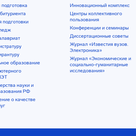
 подготовка
Инновационный комплекс
битуриента
Центры коллективного
пользования
 подготовки
Конференции и семинары
лледж
Диссертационные советы
алавриат
Журнал «Известия вузов.
истратуру
Электроника»
ирантуру
Журнал «Экономические и
ьное образование
социально-гуманитарные
исследования»
ьютерного
ИЭТ
ерства науки и
разования РФ
ение о качестве
луг