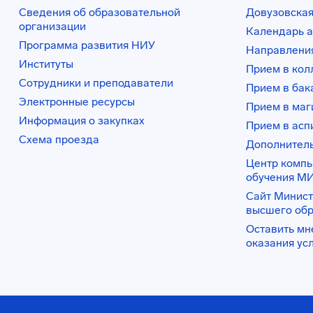
Сведения об образовательной
Довузовская
организации
Календарь а
Программа развития НИУ
Направления
Институты
Прием в ко
Сотрудники и преподаватели
Прием в бак
Электронные ресурсы
Прием в маг
Информация о закупках
Прием в асп
Схема проезда
Дополнител
Центр комп
обучения М
Сайт Минист
высшего об
Оставить мн
оказания ус