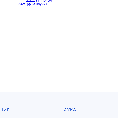
2.2.2. УП прием
2026 (ф-м науки)
АНИЕ
НАУКА