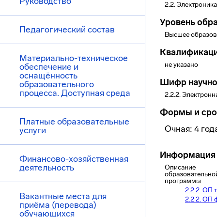
Руководство
2.2. Электроник
Уровень обр
Педагогический состав
Высшее образова
Квалификац
Материально-техническое
не указано
обеспечение и
оснащённость
Шифр научно
образовательного
процесса. Доступная среда
2.2.2. Электрон
Формы и сро
Платные образовательные
Очная: 4 год
услуги
Информация 
Финансово-хозяйственная
деятельность
Описание
образовательно
программы
2.2.2. ОП т
Вакантные места для
2.2.2. ОП 
приёма (перевода)
обучающихся