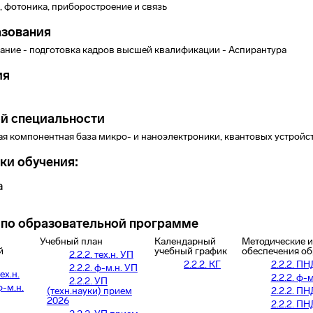
а, фотоника, приборостроение и связь
азования
ние - подготовка кадров высшей квалификации - Аспирантура
ия
й специальности
ная компонентная база микро- и наноэлектроники, квантовых устройс
ки обучения:
а
по образовательной программе
Учебный план
Календарный
Методические и
й
учебный график
обеспечения об
2.2.2. тех.н. УП
2.2.2. КГ
2.2.2. ПН
2.2.2. ф-м.н. УП
ех.н.
2.2.2. ф-
2.2.2. УП
ф-м.н.
(техн.науки) прием
2.2.2. ПН
2026
2.2.2. ПН