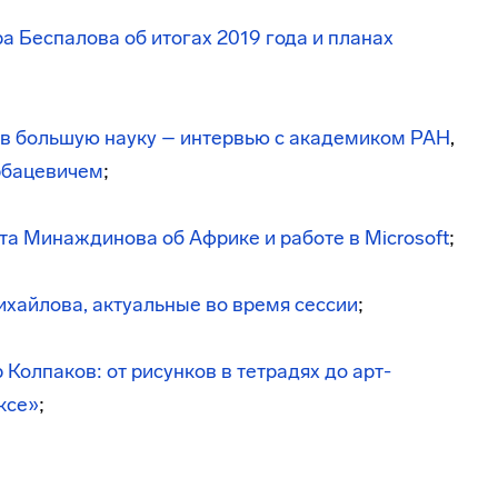
а Беспалова
об итогах 2019 года и планах
 в большую науку – интервью с академиком РАН
,
орбацевичем
;
а Минаждинова об Африке и работе в Microsoft
;
хайлова, актуальные во время сессии
;
Колпаков: от рисунков в тетрадях до арт-
ксе»
;