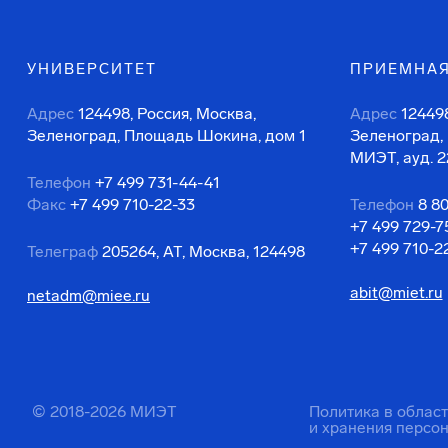
УНИВЕРСИТЕТ
ПРИЕМНАЯ
Адрес
124498, Россия, Москва,
Адрес
124498
Зеленоград, Площадь Шокина, дом 1
Зеленоград,
МИЭТ, ауд. 2
Телефон
+7 499 731-44-41
Факс
+7 499 710-22-33
Телефон
8 8
+7 499 729-7
+7 499 710-2
Телеграф
205264, АТ, Москва, 124498
abit@miet.ru
netadm@miee.ru
© 2018-2026 МИЭТ
Политика в облас
и хранения персо