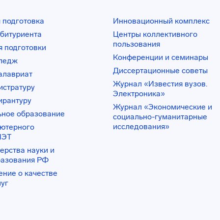
 подготовка
Инновационный комплекс
битуриента
Центры коллективного
пользования
 подготовки
Конференции и семинары
лледж
Диссертационные советы
алавриат
Журнал «Известия вузов.
истратуру
Электроника»
ирантуру
Журнал «Экономические и
ьное образование
социально-гуманитарные
исследования»
ьютерного
ИЭТ
ерства науки и
разования РФ
ение о качестве
луг