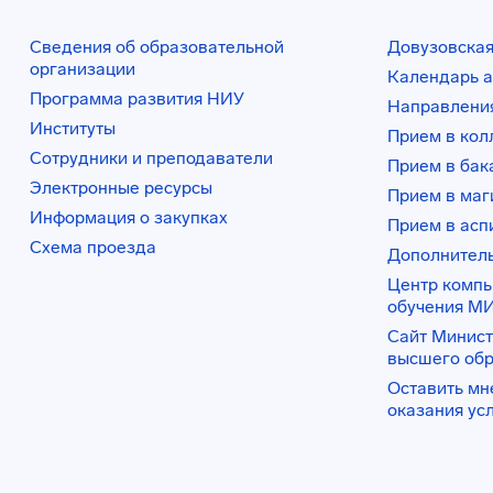
Сведения об образовательной
Довузовская
организации
Календарь а
Программа развития НИУ
Направления
Институты
Прием в ко
Сотрудники и преподаватели
Прием в бак
Электронные ресурсы
Прием в маг
Информация о закупках
Прием в асп
Схема проезда
Дополнител
Центр комп
обучения М
Сайт Минист
высшего об
Оставить мн
оказания ус