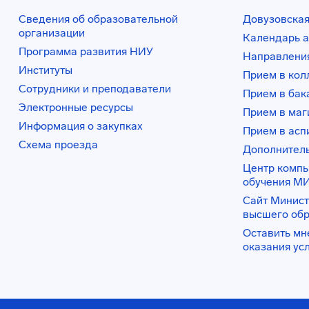
Сведения об образовательной
Довузовская
организации
Календарь а
Программа развития НИУ
Направления
Институты
Прием в ко
Сотрудники и преподаватели
Прием в бак
Электронные ресурсы
Прием в маг
Информация о закупках
Прием в асп
Схема проезда
Дополнител
Центр комп
обучения М
Сайт Минист
высшего об
Оставить мн
оказания ус