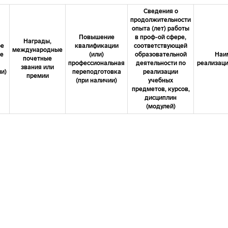
Сведения о
продолжительности
опыта (лет) работы
Повышение
в проф-ой сфере,
Награды,
ое
квалификации
соответствующей
международные
ие
(или)
образовательной
Наи
почетные
профессиональная
деятельности по
реализаци
звания или
и)
переподготовка
реализации
премии
(при наличии)
учебных
предметов, курсов,
дисциплин
(модулей)