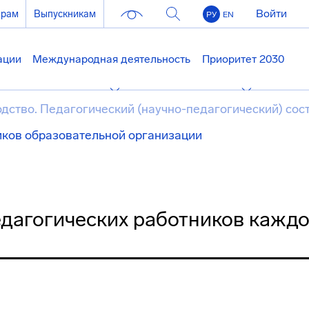
Войти
ерам
Выпускникам
РУ
EN
ации
Международная деятельность
Приоритет 2030
дство. Педагогический (научно-педагогический) сос
иков образовательной организации
дагогических работников кажд