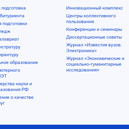
 подготовка
Инновационный комплекс
битуриента
Центры коллективного
пользования
 подготовки
Конференции и семинары
лледж
Диссертационные советы
алавриат
Журнал «Известия вузов.
истратуру
Электроника»
ирантуру
Журнал «Экономические и
ьное образование
социально-гуманитарные
исследования»
ьютерного
ИЭТ
ерства науки и
разования РФ
ение о качестве
луг