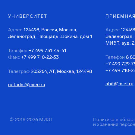
УНИВЕРСИТЕТ
ПРИЕМНАЯ
Адрес
124498, Россия, Москва,
Адрес
124498
Зеленоград, Площадь Шокина, дом 1
Зеленоград,
МИЭТ, ауд. 2
Телефон
+7 499 731-44-41
Факс
+7 499 710-22-33
Телефон
8 8
+7 499 729-7
+7 499 710-2
Телеграф
205264, АТ, Москва, 124498
abit@miet.ru
netadm@miee.ru
© 2018-2026 МИЭТ
Политика в облас
и хранения персо