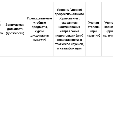
Уровень (уровни)
профессионального
Преподаваемые
образования с
,
учебные
указанием
Ученая
Учен
и
Занимаемая
предметы,
наименования
степень
зван
должность
курсы,
направления
(при
(при
го
(должности)
дисциплины
подготовки и (или)
наличии)
наличи
(модули)
специальности, в
том числе научной,
и квалификации