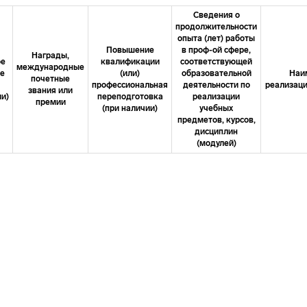
Сведения о
продолжительности
опыта (лет) работы
Повышение
в проф-ой сфере,
Награды,
ое
квалификации
соответствующей
международные
ие
(или)
образовательной
Наи
почетные
профессиональная
деятельности по
реализаци
звания или
и)
переподготовка
реализации
премии
(при наличии)
учебных
предметов, курсов,
дисциплин
(модулей)