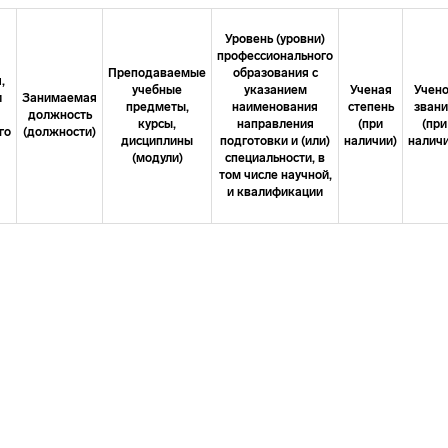
Уровень (уровни)
профессионального
Преподаваемые
образования с
,
учебные
указанием
Ученая
Учен
и
Занимаемая
предметы,
наименования
степень
зван
должность
курсы,
направления
(при
(при
го
(должности)
дисциплины
подготовки и (или)
наличии)
наличи
(модули)
специальности, в
том числе научной,
и квалификации