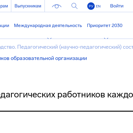
Войти
ерам
Выпускникам
РУ
EN
ации
Международная деятельность
Приоритет 2030
дство. Педагогический (научно-педагогический) сос
иков образовательной организации
дагогических работников кажд