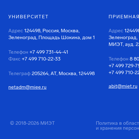
УНИВЕРСИТЕТ
ПРИЕМНАЯ
Адрес
124498, Россия, Москва,
Адрес
124498
Зеленоград, Площадь Шокина, дом 1
Зеленоград,
МИЭТ, ауд. 2
Телефон
+7 499 731-44-41
Факс
+7 499 710-22-33
Телефон
8 8
+7 499 729-7
+7 499 710-2
Телеграф
205264, АТ, Москва, 124498
abit@miet.ru
netadm@miee.ru
© 2018-2026 МИЭТ
Политика в облас
и хранения персо