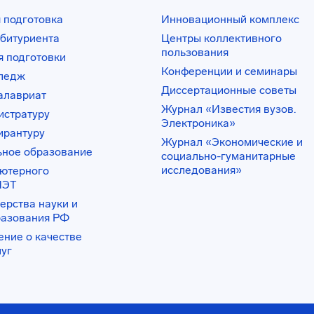
 подготовка
Инновационный комплекс
битуриента
Центры коллективного
пользования
 подготовки
Конференции и семинары
лледж
Диссертационные советы
алавриат
Журнал «Известия вузов.
истратуру
Электроника»
ирантуру
Журнал «Экономические и
ьное образование
социально-гуманитарные
исследования»
ьютерного
ИЭТ
ерства науки и
разования РФ
ение о качестве
луг