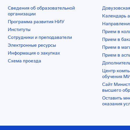
Сведения об образовательной
Довузовская
организации
Календарь а
Программа развития НИУ
Направления
Институты
Прием в ко
Сотрудники и преподаватели
Прием в бак
Электронные ресурсы
Прием в маг
Информация о закупках
Прием в асп
Схема проезда
Дополнител
Центр комп
обучения М
Сайт Минист
высшего об
Оставить мн
оказания ус