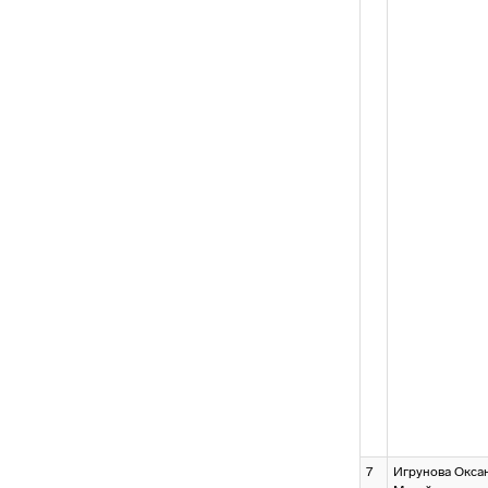
7
Игрунова Окса