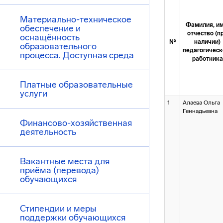
Материально-техническое
Фамилия, им
обеспечение и
отчество (п
оснащённость
№
наличии)
образовательного
педагогическ
процесса. Доступная среда
работника
Платные образовательные
услуги
1
Алаева Ольга
Геннадьевна
Финансово-хозяйственная
деятельность
Вакантные места для
приёма (перевода)
обучающихся
Стипендии и меры
поддержки обучающихся