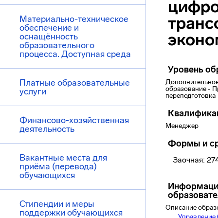
цифр
транс
Материально-техническое
обеспечение и
эконо
оснащённость
образовательного
процесса. Доступная среда
Уровень об
Платные образовательные
Дополнительное
образование - 
услуги
переподготовка
Квалифика
Финансово-хозяйственная
Менеджер
деятельность
Формы и ср
Вакантные места для
Заочная: 27
приёма (перевода)
обучающихся
Информаци
образоват
Стипендии и меры
Описание образ
поддержки обучающихся
Управление 