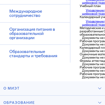
цифровой тра
Учебный план
Управление 
Международное
цифровой тра
сотрудничество
Календарный уч
Управление 
цифровой тра
Методические и 
Организация питания в
разработанные 
образовательной
образовательно
организации
Документы не
Рабочая програ
Документы не
Календарный пл
Образовательные
Документы не
Оценочные мат
стандарты и требования
Документы не
Формы аттестац
Документы не
Рабочие програ
Документы не
Рабочие програ
Документы не
О МИЭТ
ОБРАЗОВАНИЕ