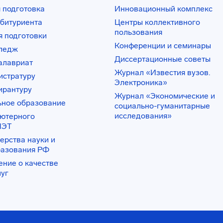
 подготовка
Инновационный комплекс
битуриента
Центры коллективного
пользования
 подготовки
Конференции и семинары
лледж
Диссертационные советы
алавриат
Журнал «Известия вузов.
истратуру
Электроника»
ирантуру
Журнал «Экономические и
ьное образование
социально-гуманитарные
исследования»
ьютерного
ИЭТ
ерства науки и
разования РФ
ение о качестве
луг