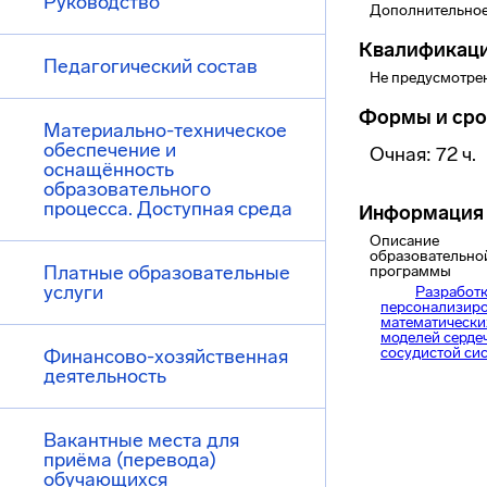
Руководство
Дополнительное
Квалификац
Педагогический состав
Не предусмотре
Формы и сро
Материально-техническое
обеспечение и
Очная: 72 ч.
оснащённость
образовательного
процесса. Доступная среда
Информация 
Описание
образовательно
Платные образовательные
программы
услуги
Разработ
персонализир
математически
моделей серде
сосудистой си
Финансово-хозяйственная
деятельность
Вакантные места для
приёма (перевода)
обучающихся