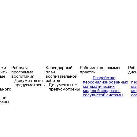
е и
Рабочая
Календарный
Рабочие программы
Раб
нты,
программа
план
практик
дис
ные
воспитания
воспитательной
Разработка
Документы не
работы
персонализированных
пе
предусмотрены
Документы не
математических
ма
ьного
предусмотрены
моделей сердечно-
мо
сосудистой системы
со
 не
рены