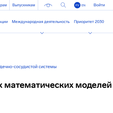
Войти
ерам
Выпускникам
РУ
EN
ации
Международная деятельность
Приоритет 2030
дечно-сосудистой системы
х математических моделей