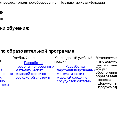
 профессиональное образование - Повышение квалификации
ия
но
ки обучения:
по образовательной программе
Учебный план
Календарный учебный
Методически
й
график
иные докуме
Разработка
разработан
персонализированных
Разработка
ОО для
ка
математических
персонализированных
обеспечения
ованных
моделей сердечно-
математических
образовател
х
сосудистой системы
моделей сердечно-
процесса
чно-
сосудистой системы
Документы
стемы
предусмот