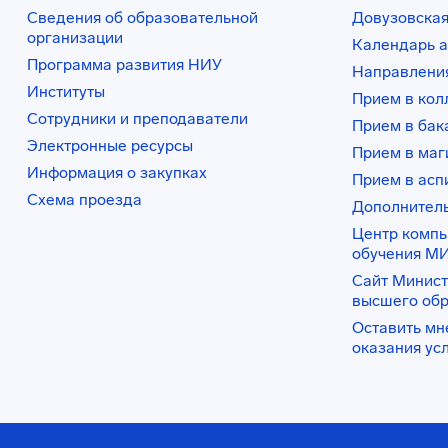
Сведения об образовательной
Довузовская
организации
Календарь а
Программа развития НИУ
Направления
Институты
Прием в ко
Сотрудники и преподаватели
Прием в бак
Электронные ресурсы
Прием в маг
Информация о закупках
Прием в асп
Схема проезда
Дополнител
Центр комп
обучения М
Сайт Минист
высшего об
Оставить мн
оказания ус