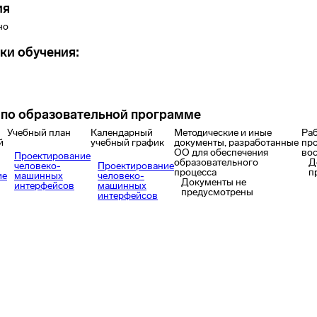
ия
но
ки обучения:
по образовательной программе
Учебный план
Календарный
Методические и иные
Ра
й
учебный график
документы, разработанные
пр
ОО для обеспечения
во
Проектирование
образовательного
Д
человеко-
Проектирование
процесса
п
ие
машинных
человеко-
Документы не
интерфейсов
машинных
предусмотрены
интерфейсов