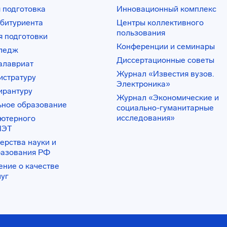
 подготовка
Инновационный комплекс
битуриента
Центры коллективного
пользования
 подготовки
Конференции и семинары
лледж
Диссертационные советы
алавриат
Журнал «Известия вузов.
истратуру
Электроника»
ирантуру
Журнал «Экономические и
ьное образование
социально-гуманитарные
исследования»
ьютерного
ИЭТ
ерства науки и
разования РФ
ение о качестве
луг