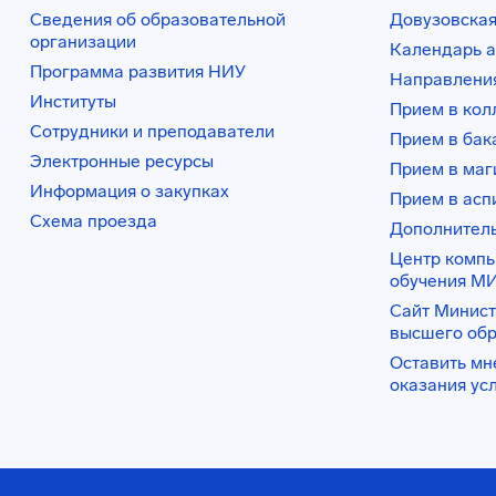
Сведения об образовательной
Довузовская
организации
Календарь а
Программа развития НИУ
Направления
Институты
Прием в ко
Сотрудники и преподаватели
Прием в бак
Электронные ресурсы
Прием в маг
Информация о закупках
Прием в асп
Схема проезда
Дополнител
Центр комп
обучения М
Сайт Минист
высшего об
Оставить мн
оказания ус