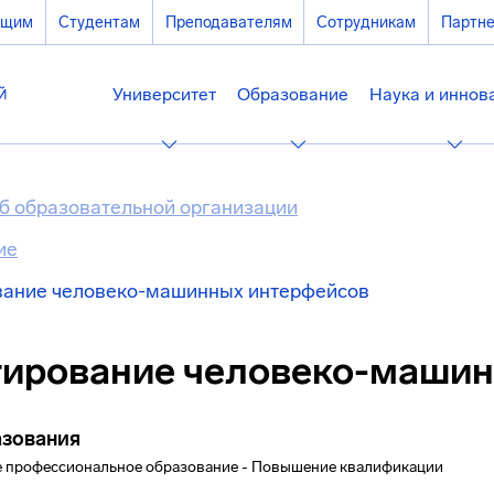
ющим
Студентам
Преподавателям
Сотрудникам
Партн
Университет
Образование
Наука и иннов
б образовательной организации
ие
вание человеко-машинных интерфейсов
ирование человеко-машин
азования
 профессиональное образование - Повышение квалификации