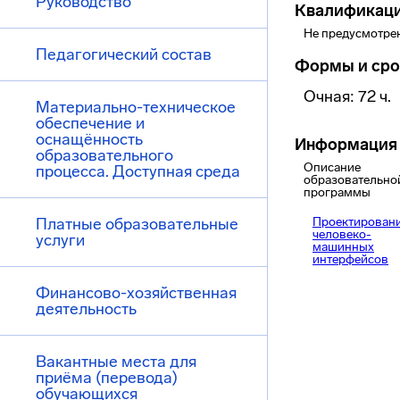
Руководство
Квалификац
Не предусмотре
Педагогический состав
Формы и сро
Очная: 72 ч.
Материально-техническое
обеспечение и
оснащённость
Информация 
образовательного
Описание
процесса. Доступная среда
образовательно
программы
Платные образовательные
Проектирован
человеко-
услуги
машинных
интерфейсов
Финансово-хозяйственная
деятельность
Вакантные места для
приёма (перевода)
обучающихся