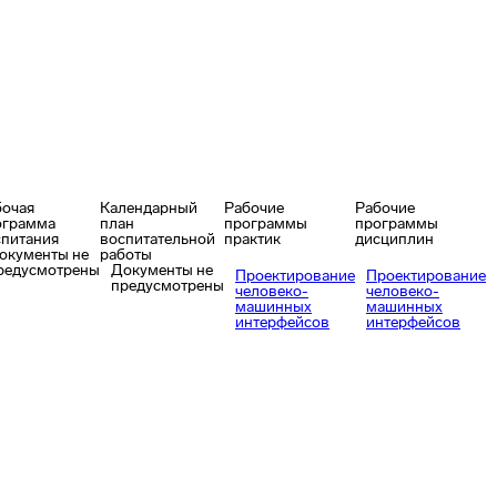
бочая
Календарный
Рабочие
Рабочие
ограмма
план
программы
программы
спитания
воспитательной
практик
дисциплин
окументы не
работы
редусмотрены
Документы не
Проектирование
Проектирование
предусмотрены
человеко-
человеко-
машинных
машинных
интерфейсов
интерфейсов