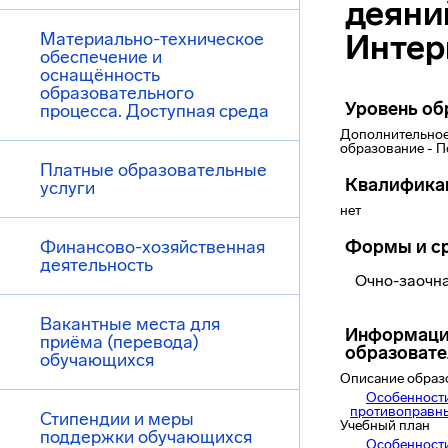
деяни
Интер
Материально-техническое
обеспечение и
оснащённость
образовательного
Уровень об
процесса. Доступная среда
Дополнительное
образование - 
Платные образовательные
Квалифика
услуги
нет
Финансово-хозяйственная
Формы и ср
деятельность
Очно-заочна
Вакантные места для
Информаци
приёма (перевода)
образоват
обучающихся
Описание образ
Особенност
противоправных
Стипендии и меры
Учебный план
поддержки обучающихся
Особенност