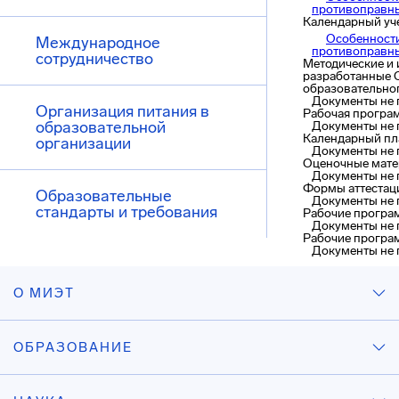
противоправных
Календарный уч
Особенност
Международное
противоправных
сотрудничество
Методические и 
разработанные 
образовательно
Документы не
Организация питания в
Рабочая програ
образовательной
Документы не
Календарный пл
организации
Документы не
Оценочные мат
Документы не
Формы аттестац
Образовательные
Документы не
стандарты и требования
Рабочие програ
Документы не
Рабочие програ
Документы не
О МИЭТ
ОБРАЗОВАНИЕ