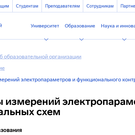
ющим
Студентам
Преподавателям
Сотрудникам
Партн
Университет
Образование
Наука и иннов
б образовательной организации
ие
ерений электропараметров и функционального конт
 измерений электропараме
альных схем
азования