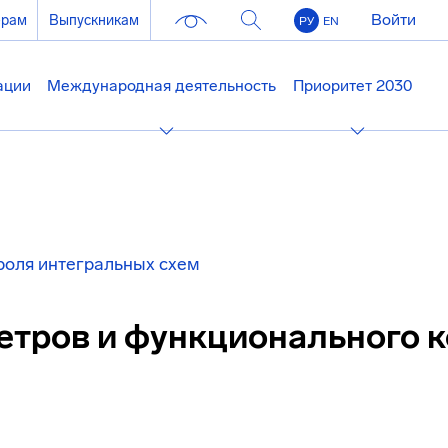
Войти
ерам
Выпускникам
РУ
EN
ации
Международная деятельность
Приоритет 2030
роля интегральных схем
тров и функционального 