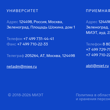
УНИВЕРСИТЕТ
ПРИЕМНАЯ
Адрес
124498, Россия, Москва,
Адрес
124498
Зеленоград, Площадь Шокина, дом 1
Зеленоград,
МИЭТ, ауд. 2
Телефон
+7 499 731-44-41
Факс
+7 499 710-22-33
Телефон
8 8
+7 499 729-7
+7 499 710-2
Телеграф
205264, АТ, Москва, 124498
abit@miet.ru
netadm@miee.ru
© 2018-2026 МИЭТ
Политика в облас
и хранения персо