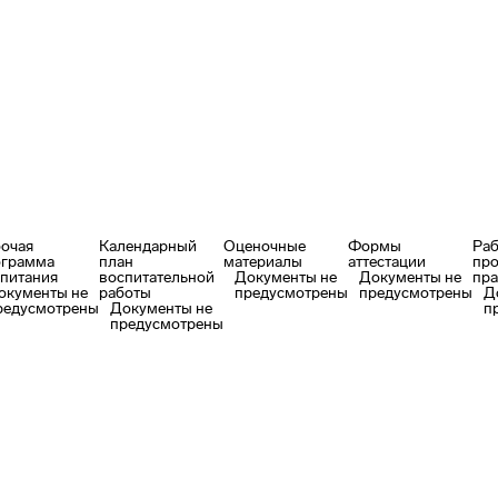
очая
Календарный
Оценочные
Формы
Ра
ограмма
план
материалы
аттестации
пр
питания
воспитательной
Документы не
Документы не
пра
окументы не
работы
предусмотрены
предусмотрены
Д
редусмотрены
Документы не
п
предусмотрены