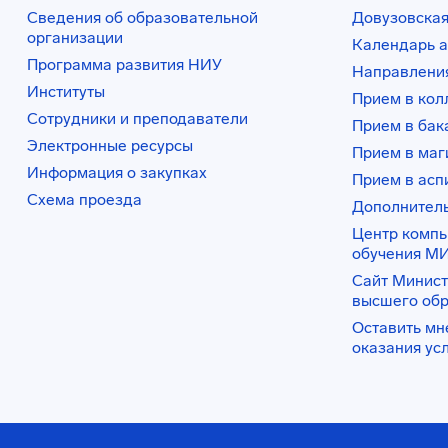
Сведения об образовательной
Довузовская
организации
Календарь а
Программа развития НИУ
Направления
Институты
Прием в ко
Сотрудники и преподаватели
Прием в бак
Электронные ресурсы
Прием в маг
Информация о закупках
Прием в асп
Схема проезда
Дополнител
Центр комп
обучения М
Сайт Минист
высшего об
Оставить мн
оказания ус