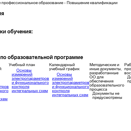
 профессиональное образование - Повышение квалификации
ия
ки обучения:
по образовательной программе
Учебный план
Календарный
Методические и
Раб
й
учебный график
иные документы,
пр
Основы
разработанные
вос
измерений
Основы
ОО для
Д
электропараметров
измерений
обеспечения
п
и функционального
электропараметров
образовательного
тров
контроля
и функционального
процесса
ного
интегральных схем
контроля
Документы не
интегральных схем
предусмотрены
схем