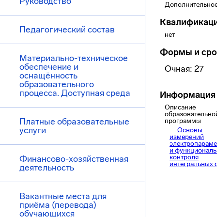
Руководство
Дополнительное
Квалификац
Педагогический состав
нет
Формы и сро
Материально-техническое
обеспечение и
Очная: 27
оснащённость
образовательного
процесса. Доступная среда
Информация 
Описание
образовательно
Платные образовательные
программы
услуги
Основы
измерений
электропараме
и функциональ
контроля
Финансово-хозяйственная
интегральных 
деятельность
Вакантные места для
приёма (перевода)
обучающихся