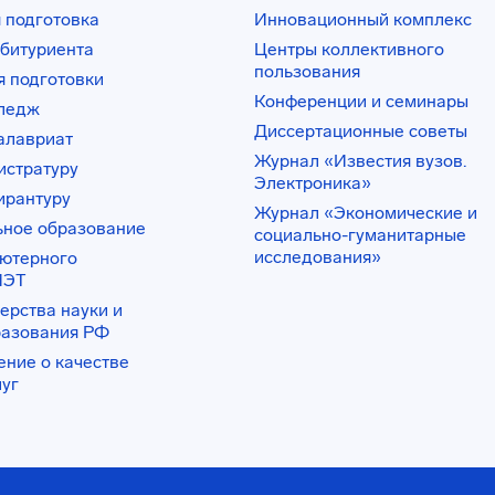
 подготовка
Инновационный комплекс
битуриента
Центры коллективного
пользования
 подготовки
Конференции и семинары
лледж
Диссертационные советы
алавриат
Журнал «Известия вузов.
истратуру
Электроника»
ирантуру
Журнал «Экономические и
ьное образование
социально-гуманитарные
исследования»
ьютерного
ИЭТ
ерства науки и
разования РФ
ение о качестве
луг