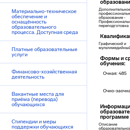
образован
Дополнительно
Материально-техническое
профессиональ
обеспечение и
образование -
оснащённость
Профессиональ
переподготовка
образовательного
процесса. Доступная среда
Квалифика
Графический и
мультимедийный
Платные образовательные
услуги
Формы и с
обучения:
Финансово-хозяйственная
Очная: 485
деятельность
Очно-заочна
Вакантные места для
приёма (перевода)
обучающихся
Информаци
образоват
программе
Стипендии и меры
Описание
поддержки обучающихся
образовательно