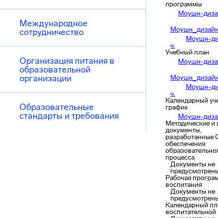
программы
Моушн-диза
Международное
Моушн_дизай
сотрудничество
Моушн-ди
ч.
Учебный план
Организация питания в
Моушн-диза
образовательной
организации
Моушн_дизай
Моушн-ди
ч.
Календарный уч
Образовательные
график
стандарты и требования
Моушн-диза
Методические и
документы,
разработанные 
обеспечения
образовательно
процесса
Документы не
предусмотрен
Рабочая програ
воспитания
Документы не
предусмотрен
Календарный пл
воспитательной