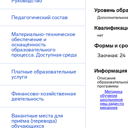
Руководство
Уровень обр
Педагогический состав
Дополнительное
Квалификац
Материально-техническое
нет
обеспечение и
оснащённость
Формы и сро
образовательного
процесса. Доступная среда
Заочная: 24
Информация 
Платные образовательные
услуги
Описание
образовательно
программы
Методика
Финансово-хозяйственная
обучения
деятельность
школьников
реш.задач по
механике
Вакантные места для
приёма (перевода)
обучающихся