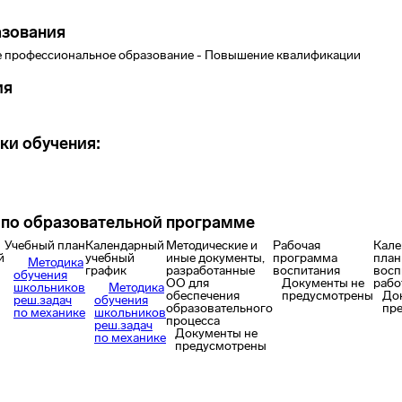
азования
 профессиональное образование - Повышение квалификации
ия
ки обучения:
по образовательной программе
Учебный план
Календарный
Методические и
Рабочая
Кале
й
учебный
иные документы,
программа
план
Методика
график
разработанные
воспитания
восп
обучения
ОО для
Документы не
рабо
школьников
Методика
обеспечения
предусмотрены
До
реш.задач
обучения
образовательного
пр
по механике
школьников
процесса
реш.задач
Документы не
по механике
предусмотрены