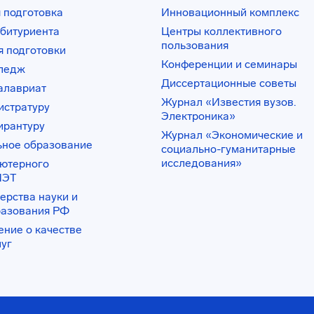
 подготовка
Инновационный комплекс
битуриента
Центры коллективного
пользования
 подготовки
Конференции и семинары
лледж
Диссертационные советы
алавриат
Журнал «Известия вузов.
истратуру
Электроника»
ирантуру
Журнал «Экономические и
ьное образование
социально-гуманитарные
исследования»
ьютерного
ИЭТ
ерства науки и
разования РФ
ение о качестве
луг