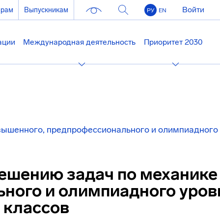
Войти
ерам
Выпускникам
РУ
EN
ации
Международная деятельность
Приоритет 2030
вышенного, предпрофессионального и олимпиадного
ешению задач по механике
ного и олимпиадного уров
 классов