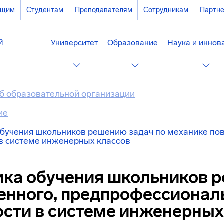
ющим
Студентам
Преподавателям
Сотрудникам
Партн
Университет
Образование
Наука и иннов
б образовательной организации
ие
бучения школьников решению задач по механике по
в системе инженерных классов
ка обучения школьников р
нного, предпрофессиональ
сти в системе инженерных