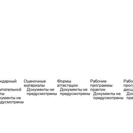
ндарный
Оценочные
Формы
Рабочие
Рабо
материалы
аттестации
программы
про
итательной
Документы не
Документы не
практик
дисц
ты
предусмотрены
предусмотрены
Документы не
До
кументы не
предусмотрены
пр
едусмотрены