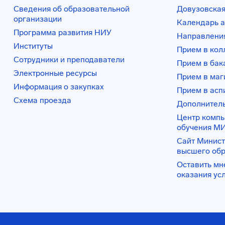
Сведения об образовательной
Довузовская
организации
Календарь а
Программа развития НИУ
Направления
Институты
Прием в ко
Сотрудники и преподаватели
Прием в бак
Электронные ресурсы
Прием в маг
Информация о закупках
Прием в асп
Схема проезда
Дополнител
Центр комп
обучения М
Сайт Минист
высшего об
Оставить мн
оказания ус