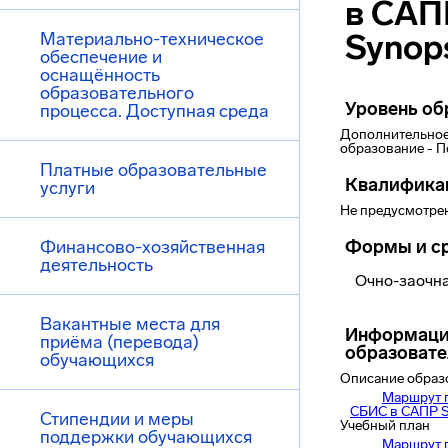
в САП
Synop
Материально-техническое
обеспечение и
оснащённость
образовательного
Уровень об
процесса. Доступная среда
Дополнительное
образование - 
Платные образовательные
Квалифика
услуги
Не предусмотре
Финансово-хозяйственная
Формы и ср
деятельность
Очно-заочная
Вакантные места для
Информаци
приёма (перевода)
образоват
обучающихся
Описание образ
Маршрут 
СБИС в САПР 
Стипендии и меры
Учебный план
поддержки обучающихся
Маршрут 