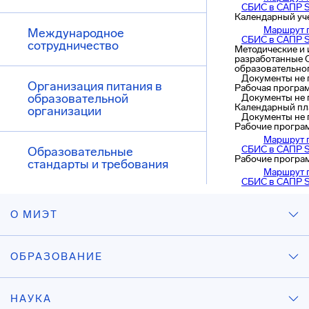
СБИС в САПР 
Календарный уч
Маршрут 
Международное
СБИС в САПР 
сотрудничество
Методические и 
разработанные 
образовательно
Документы не
Организация питания в
Рабочая програ
образовательной
Документы не
Календарный пл
организации
Документы не
Рабочие програ
Маршрут 
СБИС в САПР 
Образовательные
Рабочие програ
стандарты и требования
Маршрут 
СБИС в САПР 
О МИЭТ
ОБРАЗОВАНИЕ
НАУКА