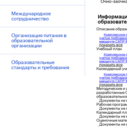
Очно-заочна
Международное
Информаци
сотрудничество
образоват
Описание образ
Организация питания в
Комплексное п
учетом требовани
образовательной
маршруте САПР M
организации
показать все
Учебный план
Комплексное п
учетом требовани
Образовательные
маршруте САПР M
показать все
стандарты и требования
Календарный уч
Комплексное п
учетом требовани
маршруте САПР M
показать все
Методические и 
разработанные 
образовательно
Документы не
Рабочая програ
Документы не
Календарный пл
Документы не
Оценочные мат
Документы не