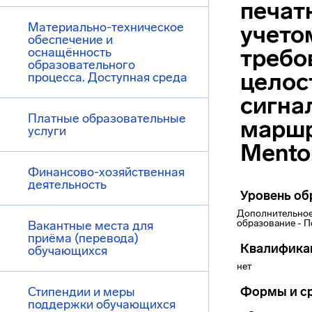
печат
Материально-техническое
учето
обеспечение и
требо
оснащённость
образовательного
целос
процесса. Доступная среда
сигна
Платные образовательные
марш
услуги
Mento
Финансово-хозяйственная
деятельность
Уровень об
Дополнительное
образование - 
Вакантные места для
приёма (перевода)
Квалифика
обучающихся
нет
Стипендии и меры
Формы и ср
поддержки обучающихся